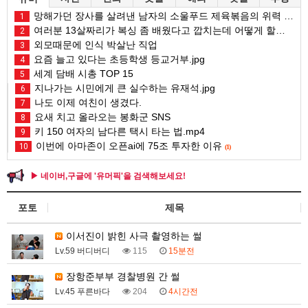
망해가던 장사를 살려낸 남자의 소울푸드 제육볶음의 위력 ㅋㅋ
1
여러분 13살짜리가 복싱 좀 배웠다고 깝치는데 어떻게 할까요?
2
외모때문에 인식 박살난 직업
3
요즘 늘고 있다는 초등학생 등교거부.jpg
4
세계 담배 시총 TOP 15
5
지나가는 시민에게 큰 실수하는 유재석.jpg
6
나도 이제 여친이 생겼다.
7
요새 치고 올라오는 봉화군 SNS
8
키 150 여자의 남다른 택시 타는 법.mp4
9
이번에 아마존이 오픈ai에 75조 투자한 이유
10
(1)
▶ 네이버,구글에 '유머픽'을 검색해보세요!
포토
제목
이서진이 밝힌 사극 촬영하는 썰
Lv.59 버디버디
115
15분전
장항준부부 경찰병원 간 썰
Lv.45 푸른바다
204
4시간전