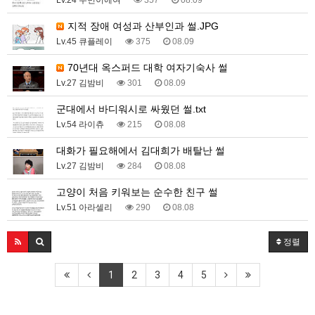
Lv.24 수민이에여
357
08.09
지적 장애 여성과 산부인과 썰.JPG
Lv.45 큐플레이
375
08.09
70년대 옥스퍼드 대학 여자기숙사 썰
Lv.27 김밤비
301
08.09
군대에서 바디워시로 싸웠던 썰.txt
Lv.54 라이츄
215
08.08
대화가 필요해에서 김대희가 배탈난 썰
Lv.27 김밤비
284
08.08
고양이 처음 키워보는 순수한 친구 썰
Lv.51 아라셀리
290
08.08
정렬
1
2
3
4
5