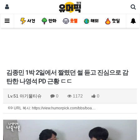
유머
사건
만화
웃썰
해외
핫딜
자
김종민 1박 2일에서 짤렸던 썰 듣고 진심으로 감
탄한 나영석 PD 근황 ㄷㄷ
Lv.51 아기물티슈
0
1172
0
URL 복사: https://view.humorpick.com/bbs/boa…