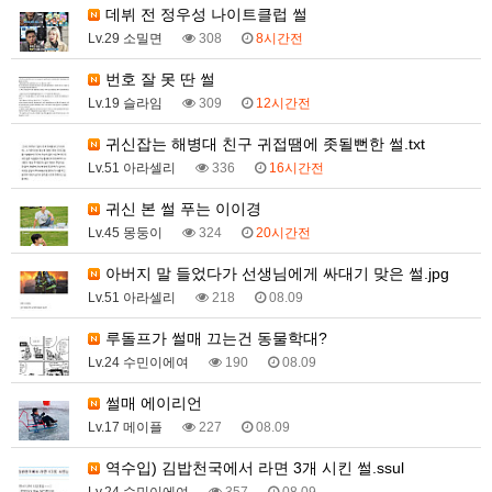
데뷔 전 정우성 나이트클럽 썰
Lv.29 소밀면
308
8시간전
번호 잘 못 딴 썰
Lv.19 슬라임
309
12시간전
귀신잡는 해병대 친구 귀접땜에 좃될뻔한 썰.txt
Lv.51 아라셀리
336
16시간전
귀신 본 썰 푸는 이이경
Lv.45 몽둥이
324
20시간전
아버지 말 들었다가 선생님에게 싸대기 맞은 썰.jpg
Lv.51 아라셀리
218
08.09
루돌프가 썰매 끄는건 동물학대?
Lv.24 수민이에여
190
08.09
썰매 에이리언
Lv.17 메이플
227
08.09
역수입) 김밥천국에서 라면 3개 시킨 썰.ssul