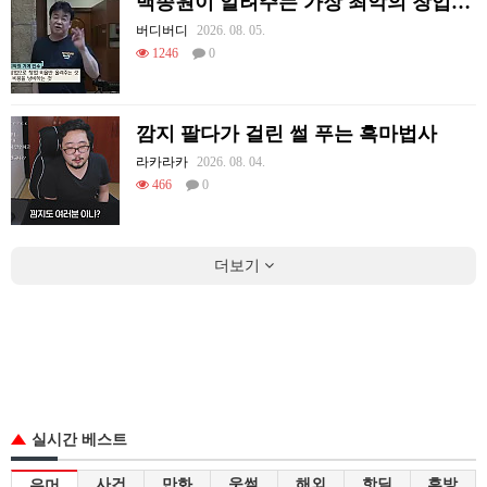
백종원이 알려주는 가장 최악의 창업과정 .JPG
버디버디
2026. 08. 05.
1246
0
깜지 팔다가 걸린 썰 푸는 흑마법사
라카라카
2026. 08. 04.
466
0
더보기
실시간 베스트
사건
만화
웃썰
해외
핫딜
후방
유머