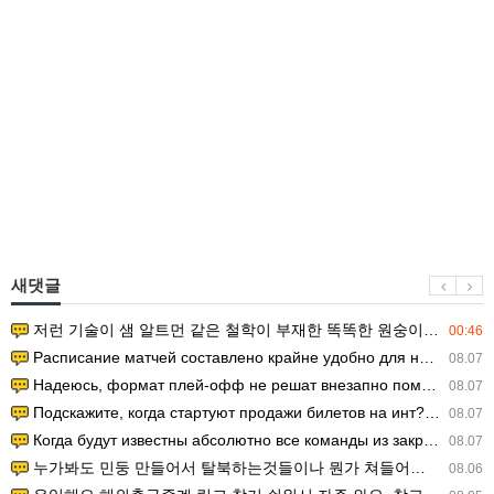
새댓글
저런 기술이 샘 알트먼 같은 철학이 부재한 똑똑한 원숭이에게 있다는게 문제.
00:46
Расписание матчей составлено крайне удобно для нашего часово…
08.07
Надеюсь, формат плей-офф не решат внезапно поменять. https:/…
08.07
Подскажите, когда стартуют продажи билетов на инт? https://g…
08.07
Когда будут известны абсолютно все команды из закрытых квали…
08.07
누가봐도 민둥 만들어서 탈북하는것들이나 뭔가 쳐들어오는 낌새를 미리 알아차리기 위함이지 저걸 전쟁준비라고 하…
08.06