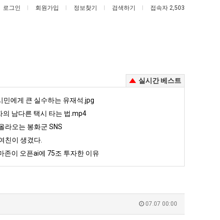
로그인
회원가입
정보찾기
검색하기
접속자 2,503
실시간 베스트
여
엄
민에게 큰 실수하는 유재석.jpg
러
마
자의 남다른 택시 타는 법.mp4
분
요
올라오는 봉화군 SNS
!
13
새
여친이 생겼다.
했다!!!!
여러분 13살짜리가 복싱 좀 배웠다고 깝치는데 어떻게 할까요?
엄마 요새는 꺄! 를 어떻게 쓰는지 알아?
살
는
존이 오픈ai에 75조 투자한 이유
짜
꺄!
5
퇴사했다!!!!
08.05
08.05
리
를
 근황
서울 토박이 안재현 "왜 서울로 독립해?"
08.05
08.05
가
어
다.
양산 기온 닷새째 40도 넘겨…‘최고기온 42도 가능성도’
08.05
08.05
복
떻
혼남;;
이번에 아마존이 오픈ai에 75조 투자한 이유
08.05
08.05
07.07 00:00
싱
게
할까요?
백종원이 알려주는 가장 최악의 창업과정 .JPG
08.05
08.05