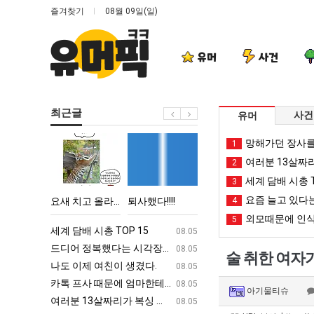
즐겨찾기
08월 09일(일)
유머
사건
최근글
사건
유머
요
퇴
여
엄
망해가던 장사를
1
새
사
러
마
여러분 13살짜
2
치
했
분
요
세계 담배 시총 T
3
고
다!!!!
13
새
요즘 늘고 있다는
 박살난 직업
요새 치고 올라오는 봉화군 SNS
퇴사했다!!!!
여러분 13살짜리가 복싱 좀 배웠다고 깝치는데 어떻게 할까요?
4
엄마 요새는 꺄!
올
살
는
외모때문에 인식
5
라
짜
꺄!
ㅋㅋ
세계 담배 시총 TOP 15
퇴사했다!!!!
08.05
08.05
오
리
를
업
드디어 정복했다는 시각장애 근황
서울 토박이 안재현 "왜 서울로 독립해
08.05
08.05
술 취한 여자
는
가
어
g
나도 이제 여친이 생겼다.
양산 기온 닷새째 40도 넘겨…‘최고기온 42도 가능성
08.05
08.05
봉
복
떻
카톡 프사 때문에 엄마한테 혼남;;
이번에 아마존이 오픈ai에 75조 투자한
08.05
08.05
아기물티슈
화
싱
게
S
여러분 13살짜리가 복싱 좀 배웠다고 깝치는데 어떻게 할까요?
백종원이 알려주는 가장 최악의 창업과정 .
08.05
08.05