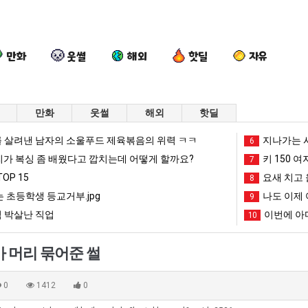
만화
웃썰
해외
핫딜
자유
만화
웃썰
해외
핫딜
백
외
요
퇴
 살려낸 남자의 소울푸드 제육볶음의 위력 ㅋㅋ
지나가는 시
6
종
모
새
사
리가 복싱 좀 배웠다고 깝치는데 어떻게 할까요?
키 150 여
7
원
때
치
했
OP 15
요새 치고 
8
이
문
고
다!!!
 초등학생 등교거부.jpg
나도 이제 
 를 어떻게 쓰는지 알아?
백종원이 알려주는 가장 최악의 창업과정 .JPG
외모때문에 인식 박살난 직업
요새 치고 올라오는 봉화군 SNS
9
퇴사
알
에
올
 박살난 직업
이번에 아마
10
려
인
라
망해가던 장사를 살려낸 남자의 소울푸드 제육볶음의 위력 ㅋㅋ
세계 담배 시총 TOP 1
08.05
08.05
주
식
오
?"
외모때문에 인식 박살난 직업
드디어 정복했다는 시각장애
08.05
08.05
가 머리 묶어준 썰
는
박
는
도’
요즘 늘고 있다는 초등학생 등교거부.jpg
나도 이제 여친이 생겼
08.05
08.05
가
살
봉
 이유
엄마 요새는 꺄! 를 어떻게 쓰는지 알아?
카톡 프사 때문에 엄마한테 
08.05
08.05
0
1412
0
장
난
화
JPG
요새 치고 올라오는 봉화군 SNS
여러분 13살짜리가 복싱 좀 배웠다고 깝치는데 어떻게 
08.05
08.05