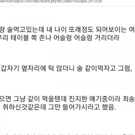
최
직
군
iew.humorpick.com/bbs/board.php?bo_table=ssul&wr_id=2536
악
업
SNS
의
탁드…
공유해요 해외축구중계 링크 찾기 쉬워서 자주 와요. 아무튼 해외축구 경기 볼 때 정식 스트리밍 서비스 이용해…
추천해요 해외축구 경기 일정 한눈에 보기 좋아요. 그치만 축구중계 보면서 불법 사이트는 피해요.
08.05
08.04
창
 주…
좋네요 무료스포츠중계 찾는데 시간 절약돼요. 그래도 해외축구중계도 정식 서비스로 봐야 안전해요. 주변에도 추…
헐 닮았네요...ㅋ
08.05
08.04
업
기 때도 …
좋네요 요즘 스포츠중계 볼 때마다 이 사이트 먼저 들어와요. 참고로 해외축구중계도 정식 서비스로 봐야 안전해…
내 알빠가 아닌데 시간내서 가줘야하는 
08.05
08.04
과
 주…
도움돼요 해외축구 경기 일정 한눈에 보기 좋아요. 그치만 해외축구중계도 정식 서비스로 봐야 안전해요. 좋은 …
옷을 벗어 던지면 
08.05
08.04
정
. …
재밌네요 축구중계 생각할 때 도움 되는 팁이 많네요. 그리고 해외축구 경기 볼 때 정식 스트리밍 서비스 이용…
너무 슬프당...
08.05
08.04
.JPG
에도 여기 …
좋네요 축구무료중계 사이트 중에 여기가 최고예요. 참고로 축구무료중계도 합법적인 곳에서 봐야 마음 편해요. …
08.05
08.04
요. 앞으로…
재밌네요 요즘 스포츠중계 볼 때마다 이 사이트 먼저 들어와요. 그래도 축구무료중계도 합법적인 곳에서 봐야 마…
08.05
08.04
해요. 주변…
좋네요 epl중계 일정 확인할 때 유용해요. 그런데 무료스포츠중계 정보 확인할 때 출처 꼭 체크해요. 계속 …
08.05
08.04
해요. 주변…
공유해요 요즘 스포츠중계 볼 때마다 이 사이트 먼저 들어와요. 그런데 축구무료중계도 합법적인 곳에서 봐야 마…
08.05
08.04
이용해요.…
공유해요 무료중계 찾을 때 여기가 제일 편해요. 참고로 무료스포츠중계 정보 확인할 때 출처 꼭 체크해요. 북…
08.05
08.04
 다…
좋네요 무료중계 찾을 때 여기가 제일 편해요. 그치만 축구무료중계도 합법적인 곳에서 봐야 마음 편해요. 앞으…
08.04
08.04
 곳만 이용…
공유해요 epl중계 일정 확인할 때 유용해요. 그런데 epl중계 볼 때 공식 중계 채널 먼저 찾아봐요. 다음…
08.04
08.04
이용해요. …
잘봤어요 epl중계 일정 확인할 때 유용해요. 그래서 해외축구중계도 정식 서비스로 봐야 안전해요. 북마크 해…
08.04
08.04
요.…
재밌네요 해외축구 경기 일정 한눈에 보기 좋아요. 그나저나 스포츠무료중계 찾을 때 신뢰할 수 있는 곳만 이용…
08.04
08.04
를게…
도움돼요 실시간스포츠 정보 확인하기 좋아요. 그래서 스포츠중계는 합법적인 경로로만 시청하려 해요. 앞으로도 …
08.04
08.04