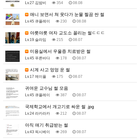
Lv.27 김밤비
354
08.08
애니 보면서 쳐 웃다가 눈물 찔끔 싼 썰
Lv.45 큐플레이
230
08.08
야릇야릇 여자 교도소 꼴리는 썰ㄷㄷㄷ
Lv.19 슬라임
215
08.07
미용실에서 우울증 치료받은 썰
Lv.45 푸른바다
178
08.07
시계 사고 엉엉 운 썰
Lv.17 메이플
175
08.07
귀여운 교수님 썰 모음
Lv.45 큐플레이
387
08.07
국제학교에서 개고기로 싸운 썰 .jpg
Lv.24 라카라카
212
08.07
아직 애기 취급받는 썰
Lv.43 픽시베이
269
08.07