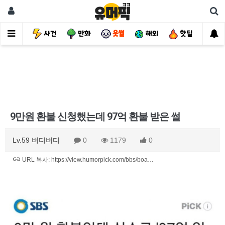
유머
사건
만화
웃썰
해외
핫딜
자
9만원 환불 신청했는데 97억 환불 받은 썰
Lv.59 버디버디
0
1179
0
URL 복사: https://view.humorpick.com/bbs/boa…