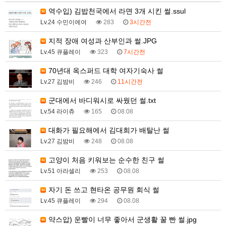
역수입) 김밥천국에서 라면 3개 시킨 썰.ssul
Lv.24 수민이에여
283
3시간전
지적 장애 여성과 산부인과 썰.JPG
Lv.45 큐플레이
323
7시간전
70년대 옥스퍼드 대학 여자기숙사 썰
Lv.27 김밤비
246
11시간전
군대에서 바디워시로 싸웠던 썰.txt
Lv.54 라이츄
165
08.08
대화가 필요해에서 김대희가 배탈난 썰
Lv.27 김밤비
248
08.08
고양이 처음 키워보는 순수한 친구 썰
Lv.51 아라셀리
253
08.08
자기 돈 쓰고 현타온 공무원 회식 썰
Lv.45 큐플레이
294
08.08
약스압) 운빨이 너무 좋아서 군생활 꿀 빤 썰.jpg