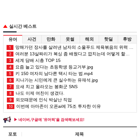
실시간 베스트
사건
만화
웃썰
해외
핫딜
후방
유머
망해가던 장사를 살려낸 남자의 소울푸드 제육볶음의 위력 ㅋㅋ
1
여러분 13살짜리가 복싱 좀 배웠다고 깝치는데 어떻게 할까요?
2
세계 담배 시총 TOP 15
3
요즘 늘고 있다는 초등학생 등교거부.jpg
4
키 150 여자의 남다른 택시 타는 법.mp4
5
지나가는 시민에게 큰 실수하는 유재석.jpg
6
요새 치고 올라오는 봉화군 SNS
7
나도 이제 여친이 생겼다.
8
외모때문에 인식 박살난 직업
9
이번에 아마존이 오픈ai에 75조 투자한 이유
10
▶ 네이버,구글에 '유머픽'을 검색해보세요!
포토
제목