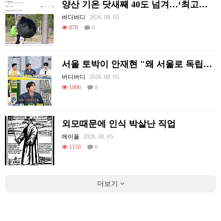
양산 기온 닷새째 40도 넘겨…‘최고기온 42도 가능성도’
버디버디
2026. 08. 05.
878
0
서울 토박이 안재현 "왜 서울로 독립해?"
버디버디
2026. 08. 05.
1006
0
외모때문에 인식 박살난 직업
메이플
2026. 08. 05.
1110
0
더보기