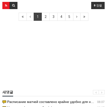
정렬
1
2
3
4
5
새댓글
Расписание матчей составлено крайне удобно для нашего часово…
08.07