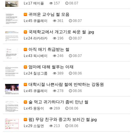
Lv.17 메이플
157
08.07
귀여운 교수님 썰 모음
Lv.45 큐플레이
361
08.07
국제학교에서 개고기로 싸운 썰 .jpg
Lv.24 라카라카
196
08.07
아직 애기 취급받는 썰
Lv.43 픽시베이
246
08.07
엄마에 대해 썰푸는 아재
Lv.24 칠성그룹
389
08.06
대학시절 나쁜사람 썰에 반박하는 강동원
Lv.45 큐플레이
278
08.06
술 먹고 귀가하다가 좀비 만난 썰
Lv.45 몽둥이
269
08.06
펌) 무당 친구와 중고차 보러간 썰.jpg
Lv.29 소밀면
213
08.06