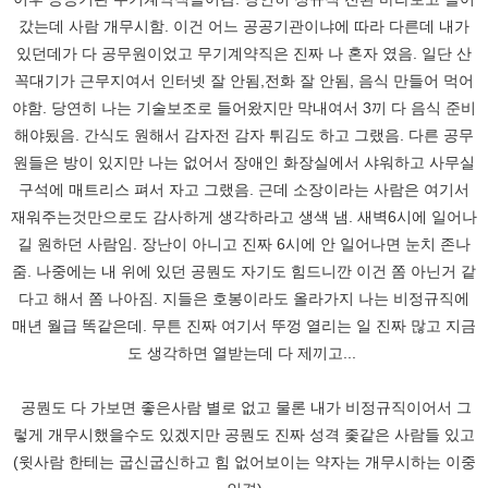
갔는데 사람 개무시함. 이건 어느 공공기관이냐에 따라 다른데 내가
있던데가 다 공무원이었고 무기계약직은 진짜 나 혼자 였음. 일단 산
꼭대기가 근무지여서 인터넷 잘 안됨,전화 잘 안됨, 음식 만들어 먹어
야함. 당연히 나는 기술보조로 들어왔지만 막내여서 3끼 다 음식 준비
해야됬음. 간식도 원해서 감자전 감자 튀김도 하고 그랬음. 다른 공무
원들은 방이 있지만 나는 없어서 장애인 화장실에서 샤워하고 사무실
구석에 매트리스 펴서 자고 그랬음. 근데 소장이라는 사람은 여기서
재워주는것만으로도 감사하게 생각하라고 생색 냄. 새벽6시에 일어나
길 원하던 사람임. 장난이 아니고 진짜 6시에 안 일어나면 눈치 존나
줌. 나중에는 내 위에 있던 공뭔도 자기도 힘드니깐 이건 쫌 아닌거 같
다고 해서 쫌 나아짐. 지들은 호봉이라도 올라가지 나는 비정규직에
매년 월급 똑같은데. 무튼 진짜 여기서 뚜껑 열리는 일 진짜 많고 지금
도 생각하면 열받는데 다 제끼고...
공뭔도 다 가보면 좋은사람 별로 없고 물론 내가 비정규직이어서 그
렇게 개무시했을수도 있겠지만 공뭔도 진짜 성격 좇같은 사람들 있고
(윗사람 한테는 굽신굽신하고 힘 없어보이는 약자는 개무시하는 이중