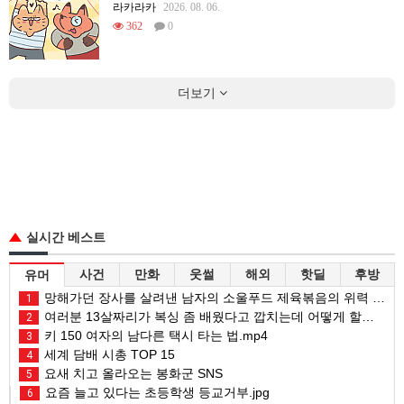
라카라카
2026. 08. 06.
362
0
더보기
실시간 베스트
사건
만화
웃썰
해외
핫딜
후방
유머
망해가던 장사를 살려낸 남자의 소울푸드 제육볶음의 위력 ㅋㅋ
1
여러분 13살짜리가 복싱 좀 배웠다고 깝치는데 어떻게 할까요?
2
키 150 여자의 남다른 택시 타는 법.mp4
3
세계 담배 시총 TOP 15
4
요새 치고 올라오는 봉화군 SNS
5
요즘 늘고 있다는 초등학생 등교거부.jpg
6