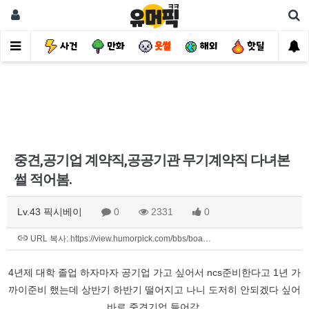
유머
사건
만화
웃썰
해외
핫딜
자
중견,공기업 계약직,공공기관 무기계약직 다녀본
썰 적어봄.
Lv.43 픽시베이
0
2331
0
URL 복사: https://view.humorpick.com/bbs/boa…
4년제 대학 졸업 하자마자 공기업 가고 싶어서 ncs준비한다고 1년 가
까이준비 했는데 상반기 하반기 떨어지고 나니 도저히 안되겠다 싶어
바로 중견기업 들어감.