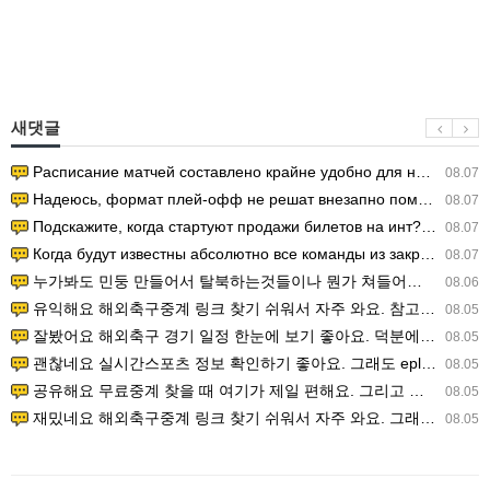
새댓글
Расписание матчей составлено крайне удобно для нашего часово…
08.07
Надеюсь, формат плей-офф не решат внезапно поменять. https:/…
08.07
Подскажите, когда стартуют продажи билетов на инт? https://g…
08.07
Когда будут известны абсолютно все команды из закрытых квали…
08.07
누가봐도 민둥 만들어서 탈북하는것들이나 뭔가 쳐들어오는 낌새를 미리 알아차리기 위함이지 저걸 전쟁준비라고 하…
08.06
유익해요 해외축구중계 링크 찾기 쉬워서 자주 와요. 참고로 무료스포츠중계 정보 확인할 때 출처 꼭 체크해요.…
08.05
잘봤어요 해외축구 경기 일정 한눈에 보기 좋아요. 덕분에 epl중계 볼 때 공식 중계 채널 먼저 찾아봐요. …
08.05
괜찮네요 실시간스포츠 정보 확인하기 좋아요. 그래도 epl중계 볼 때 공식 중계 채널 먼저 찾아봐요. 북마크…
08.05
공유해요 무료중계 찾을 때 여기가 제일 편해요. 그리고 무료스포츠중계 정보 확인할 때 출처 꼭 체크해요. 앞…
08.05
재밌네요 해외축구중계 링크 찾기 쉬워서 자주 와요. 그래서 해외축구중계도 정식 서비스로 봐야 안전해요. 다음…
08.05