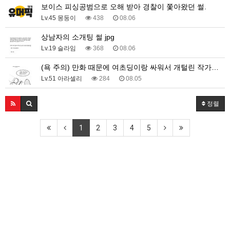
보이스 피싱공범으로 오해 받아 경찰이 쫓아왔던 썰.
Lv.45 몽둥이
438
08.06
상남자의 소개팅 썰 jpg
Lv.19 슬라임
368
08.06
(욕 주의) 만화 때문에 여초딩이랑 싸워서 개털린 작가…
Lv.51 아라셀리
284
08.05
정렬
1
2
3
4
5