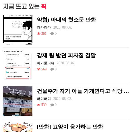
지금 뜨고 있는
픽
약혐) 아내의 헛소문 만화
라카라카
2026. 08. 06.
361
0
강제 팁 받던 피자집 결말
아기물티슈
2026. 08. 02.
569
0
건물주가 자기 아들 가게연다고 식당 폐업시킴
버디버디
2026. 08. 02.
539
0
[만화] 고양이 응가하는 만화