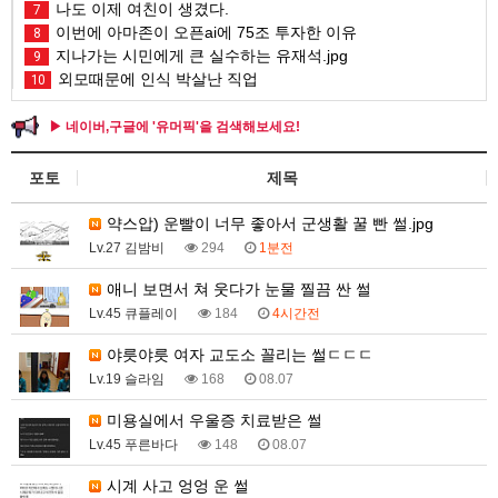
나도 이제 여친이 생겼다.
7
이번에 아마존이 오픈ai에 75조 투자한 이유
8
지나가는 시민에게 큰 실수하는 유재석.jpg
9
외모때문에 인식 박살난 직업
10
▶ 네이버,구글에 '유머픽'을 검색해보세요!
포토
제목
약스압) 운빨이 너무 좋아서 군생활 꿀 빤 썰.jpg
Lv.27 김밤비
294
1분전
애니 보면서 쳐 웃다가 눈물 찔끔 싼 썰
Lv.45 큐플레이
184
4시간전
야릇야릇 여자 교도소 꼴리는 썰ㄷㄷㄷ
Lv.19 슬라임
168
08.07
미용실에서 우울증 치료받은 썰
Lv.45 푸른바다
148
08.07
시계 사고 엉엉 운 썰