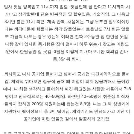
입사 첫날 양복입고 11시까지 일함. 첫날인데 뭘 안다고 11시까지 시
키냐고 생각할텐데 단순 반복적인 일 할수있음. 기술직임. 그 다음날
8시반 출근 11시 퇴근. 계속 반복. 처음에는 그냥 무조건 잘보여야겠
다는 생각때문에 힘들다는 생각 않들었는데 토욜날도 7시 퇴근 일욜
도 가끔씩 나오는 경우 있는데 이러면 진짜 2주동안 집 한번을 못감.
나랑 같이 입사한 동기형은 집이 멀어서 하루 쉬는거 갖고는 어림도
없어서 한달동안 집 못감. 3달을 이렇게 지내다보니깐 회의감 존나
듬.3달 뒤 퇴사.
퇴사하고 다시 공기업 들어가고 싶어서 공기업 파견계약직으로 들어
감. 계약직 뛰다보면 정규직 공채 때 이점이 되지 않을까해서 들어갔
더니, 나 처럼 생각하고 들어와서 파견 뛰고있는 사람만 서울에서 7~8
명이고 전국적으로는 40~50명임. 파견만 40~50명에 취준생,이직자
들까지 합하면 200명 지원하는데 뽑는건 8,9명. 나는 그 해 상반기에
지원해서 떨어졌으니 총 3번 떨어짐. 계약기간도 만료되가고 이젠 이
공기업에 미련 없을것 같아서 깔끔하게 포기함.
이후 공공기관 무기계약직들어감. 당연히 정규직 전환 바라보고 들어