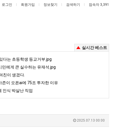
로그인
회원가입
정보찾기
검색하기
접속자 3,391
실시간 베스트
서
양
있다는 초등학생 등교거부.jpg
울
산
민에게 큰 실수하는 유재석.jpg
토
기
여친이 생겼다.
박
온
존이 오픈ai에 75조 투자한 이유
 때문에 엄마한테 혼남;;
서울 토박이 안재현 "왜 서울로 독립해?"
양산 기온 닷새째 40도 넘겨…‘최고기온 42도 가능성도’
이
닷
 인식 박살난 직업
안
새
5
퇴사했다!!!!
08.05
08.05
재
째
 근황
서울 토박이 안재현 "왜 서울로 독립해?"
08.05
08.05
현
40
다.
양산 기온 닷새째 40도 넘겨…‘최고기온 42도 가능성도’
08.05
08.05
"왜
도
혼남;;
이번에 아마존이 오픈ai에 75조 투자한 이유
08.05
08.05
2025.07.13 00:00
서
넘
할까요?
백종원이 알려주는 가장 최악의 창업과정 .JPG
08.05
08.05