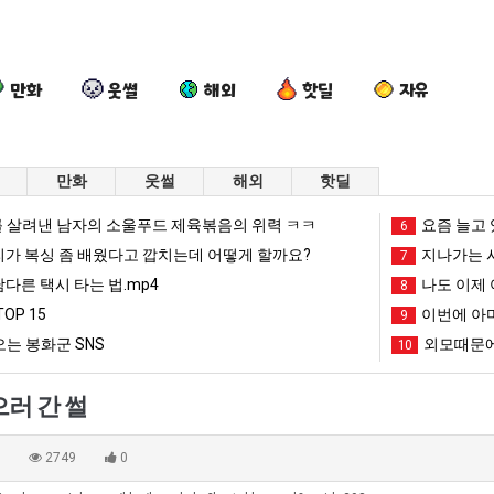
만화
웃썰
해외
핫딜
자유
만화
웃썰
해외
핫딜
여
엄
드
카
 살려낸 남자의 소울푸드 제육볶음의 위력 ㅋㅋ
요즘 늘고 
6
러
마
디
톡
리가 복싱 좀 배웠다고 깝치는데 어떻게 할까요?
지나가는 시
7
분
요
어
프
남다른 택시 타는 법.mp4
나도 이제 
8
13
새
정
사
OP 15
이번에 아마
도 넘겨…‘최고기온 42도 가능성도’
여러분 13살짜리가 복싱 좀 배웠다고 깝치는데 어떻게 할까요?
엄마 요새는 꺄! 를 어떻게 쓰는지 알아?
드디어 정복했다는 시각장애 근황
9
카톡 프사
살
는
복
때
는 봉화군 SNS
외모때문에
10
짜
꺄!
했
문
망해가던 장사를 살려낸 남자의 소울푸드 제육볶음의 위력 ㅋㅋ
세계 담배 시총 TOP 1
08.05
08.05
리
를
다
에
?"
외모때문에 인식 박살난 직업
드디어 정복했다는 시각장애
08.05
08.05
으러 간 썰
가
어
는
엄
도’
요즘 늘고 있다는 초등학생 등교거부.jpg
나도 이제 여친이 생겼
08.05
08.05
복
떻
시
마
 이유
엄마 요새는 꺄! 를 어떻게 쓰는지 알아?
카톡 프사 때문에 엄마한테 
08.05
08.05
0
2749
0
싱
게
각
한
JPG
요새 치고 올라오는 봉화군 SNS
여러분 13살짜리가 복싱 좀 배웠다고 깝치는데 어떻게 
08.05
08.05