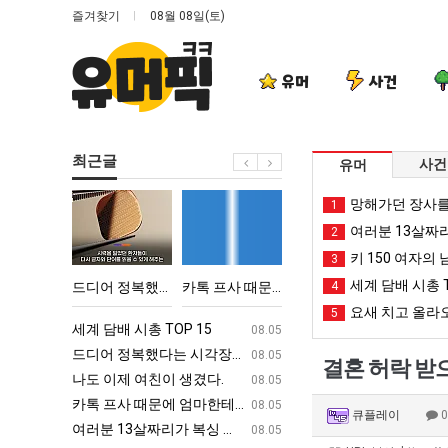
즐겨찾기
08월 08일(토)
유머
사건
최근글
사건
유머
드
카
서
양
망해가던 장사를
1
디
톡
울
산
여러분 13살짜
2
어
프
토
기
키 150 여자의 
3
정
사
박
온
세계 담배 시총 T
어떻게 쓰는지 알아?
드디어 정복했다는 시각장애 근황
카톡 프사 때문에 엄마한테 혼남;;
서울 토박이 안재현 "왜 서울로 독립해?"
4
양산 기온 닷새째 40
복
때
이
닷
요새 치고 올라오
5
했
문
안
새
ㅋㅋ
세계 담배 시총 TOP 15
퇴사했다!!!!
08.05
08.05
다
에
재
째
업
드디어 정복했다는 시각장애 근황
서울 토박이 안재현 "왜 서울로 독립해
08.05
08.05
결혼 허락 받
는
엄
현
40
g
나도 이제 여친이 생겼다.
양산 기온 닷새째 40도 넘겨…‘최고기온 42도 가능성
08.05
08.05
시
마
"왜
도
카톡 프사 때문에 엄마한테 혼남;;
이번에 아마존이 오픈ai에 75조 투자한
08.05
08.05
큐플레이
각
한
서
넘
S
여러분 13살짜리가 복싱 좀 배웠다고 깝치는데 어떻게 할까요?
백종원이 알려주는 가장 최악의 창업과정 .
08.05
08.05