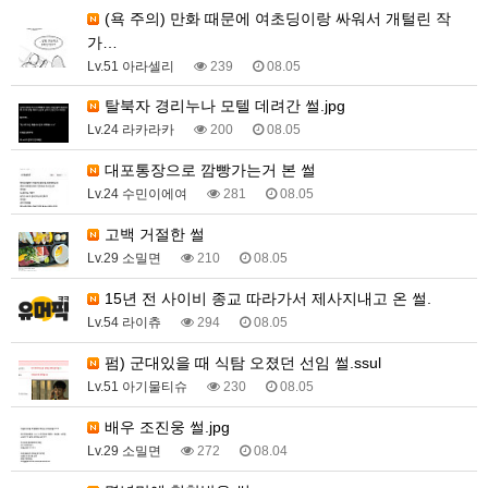
(욕 주의) 만화 때문에 여초딩이랑 싸워서 개털린 작
가…
Lv.51 아라셀리
239
08.05
탈북자 경리누나 모텔 데려간 썰.jpg
Lv.24 라카라카
200
08.05
대포통장으로 깜빵가는거 본 썰
Lv.24 수민이에여
281
08.05
고백 거절한 썰
Lv.29 소밀면
210
08.05
15년 전 사이비 종교 따라가서 제사지내고 온 썰.
Lv.54 라이츄
294
08.05
펌) 군대있을 때 식탐 오졌던 선임 썰.ssul
Lv.51 아기물티슈
230
08.05
배우 조진웅 썰.jpg
Lv.29 소밀면
272
08.04