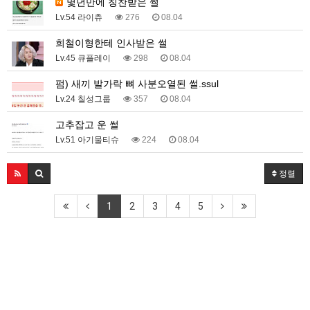
몇년만에 칭찬받은 썰
Lv.54 라이츄
276
08.04
희철이형한테 인사받은 썰
Lv.45 큐플레이
298
08.04
펌) 새끼 발가락 뼈 사분오열된 썰.ssul
Lv.24 칠성그룹
357
08.04
고추잡고 운 썰
Lv.51 아기물티슈
224
08.04
정렬
1
2
3
4
5