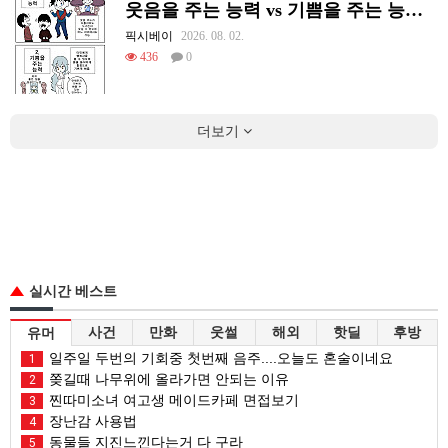
웃음을 주는 능력 vs 기쁨을 주는 능력 만화
픽시베이
2026. 08. 02.
436
0
더보기
실시간 베스트
사건
만화
웃썰
해외
핫딜
후방
유머
일주일 두번의 기회중 첫번째 음주....오늘도 혼술이네요
1
쫒길때 나무위에 올라가면 안되는 이유
2
찐따미소녀 여고생 메이드카페 면접보기
3
장난감 사용법
4
동물들 지진느낀다는거 다 구라
5