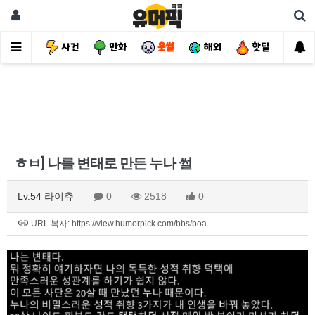
유머
사건
만화
웃썰
해외
핫딜
자
ㅎㅂ] 나를 변태로 만든 누나 썰
Lv.54 라이츄
0
2518
0
URL 복사: https://view.humorpick.com/bbs/boa…