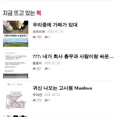
지금 뜨고 있는
픽
우리중에 가짜가 있대
포트리쯔
2026. 07. 31.
780
0
???: 내가 회사 총무과 사람이랑 싸운 썰 푼다
몽둥이
2026. 07. 30.
427
0
귀신 나오는 고시원 Manhwa
우라칸
2026. 08. 04.
373
0