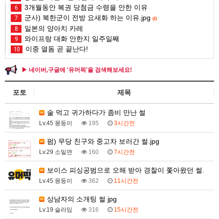
3개월동안 복권 당첨금 수령을 안한 이유
6
군사) 북한군이 전방 요새화 하는 이유.jpg
7
(1)
일본의 양아치 카레
8
와이프랑 대화 안한지 일주일째
9
이중 열돔 곧 끝난다!
10
▶ 네이버,구글에 '유머픽'을 검색해보세요!
포토
제목
술 먹고 귀가하다가 좀비 만난 썰
Lv.45 몽둥이
195
3시간전
펌) 무당 친구와 중고차 보러간 썰.jpg
Lv.29 소밀면
160
7시간전
보이스 피싱공범으로 오해 받아 경찰이 쫓아왔던 썰.
Lv.45 몽둥이
362
11시간전
상남자의 소개팅 썰 jpg
Lv.19 슬라임
316
15시간전