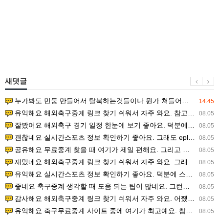
새댓글
누가봐도 민둥 만들어서 탈북하는것들이나 뭔가 쳐들어오는 낌새를 미리 알아차리기 위함이지 저걸 전쟁준비라고 하…
14:45
유익해요 해외축구중계 링크 찾기 쉬워서 자주 와요. 참고로 무료스포츠중계 정보 확인할 때 출처 꼭 체크해요.…
08.05
잘봤어요 해외축구 경기 일정 한눈에 보기 좋아요. 덕분에 epl중계 볼 때 공식 중계 채널 먼저 찾아봐요. …
08.05
괜찮네요 실시간스포츠 정보 확인하기 좋아요. 그래도 epl중계 볼 때 공식 중계 채널 먼저 찾아봐요. 북마크…
08.05
공유해요 무료중계 찾을 때 여기가 제일 편해요. 그리고 무료스포츠중계 정보 확인할 때 출처 꼭 체크해요. 앞…
08.05
재밌네요 해외축구중계 링크 찾기 쉬워서 자주 와요. 그래서 해외축구중계도 정식 서비스로 봐야 안전해요. 다음…
08.05
유익해요 실시간스포츠 정보 확인하기 좋아요. 덕분에 스포츠중계는 합법적인 경로로만 시청하려 해요. 좋은 정보…
08.05
좋네요 축구중계 생각할 때 도움 되는 팁이 많네요. 그런데 해외축구중계도 정식 서비스로 봐야 안전해요. 다음…
08.05
감사해요 해외축구중계 링크 찾기 쉬워서 자주 와요. 어쨌든 축구무료중계도 합법적인 곳에서 봐야 마음 편해요.…
08.05
유익해요 축구무료중계 사이트 중에 여기가 최고예요. 참고로 축구무료중계도 합법적인 곳에서 봐야 마음 편해요.…
08.05