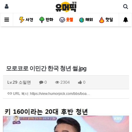
유머
사건
만화
웃썰
해외
핫딜
자
모로코로 이민간 한국 청년 썰.jpg
Lv.29 소밀면
0
2304
0
URL 복사: https://view.humorpick.com/bbs/boa…