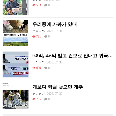
583
0
우리중에 가짜가 있대
포트리쯔
2026. 07. 31.
781
0
9.8억, 4.6억 벌고 건보료 안내고 귀국한 외국인들
버디버디
2026. 07. 30.
699
0
개보다 학벌 낮으면 개추
버디버디
2026. 07. 30.
735
0