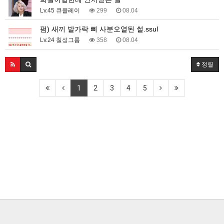
Lv.45 큐플레이
299
08.04
펌) 새끼 발가락 뼈 사분오열된 썰.ssul
Lv.24 칠성그룹
358
08.04
정렬
1
2
3
4
5