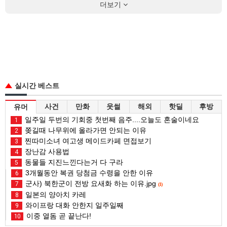
더보기
실시간 베스트
사건
만화
웃썰
해외
핫딜
후방
유머
일주일 두번의 기회중 첫번째 음주....오늘도 혼술이네요
1
쫒길때 나무위에 올라가면 안되는 이유
2
찐따미소녀 여고생 메이드카페 면접보기
3
장난감 사용법
4
동물들 지진느낀다는거 다 구라
5
3개월동안 복권 당첨금 수령을 안한 이유
6
군사) 북한군이 전방 요새화 하는 이유.jpg
7
(1)
일본의 양아치 카레
8
와이프랑 대화 안한지 일주일째
9
이중 열돔 곧 끝난다!
10