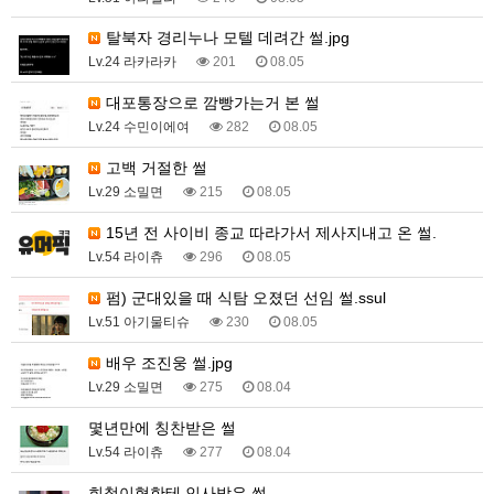
탈북자 경리누나 모텔 데려간 썰.jpg
Lv.24 라카라카
201
08.05
대포통장으로 깜빵가는거 본 썰
Lv.24 수민이에여
282
08.05
고백 거절한 썰
Lv.29 소밀면
215
08.05
15년 전 사이비 종교 따라가서 제사지내고 온 썰.
Lv.54 라이츄
296
08.05
펌) 군대있을 때 식탐 오졌던 선임 썰.ssul
Lv.51 아기물티슈
230
08.05
배우 조진웅 썰.jpg
Lv.29 소밀면
275
08.04
몇년만에 칭찬받은 썰
Lv.54 라이츄
277
08.04
희철이형한테 인사받은 썰