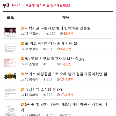
▶ 네이버,구글에 '유머픽'을 검색해보세요!
포토
제목
대학시절 나쁜사람 썰에 반박하는 강동원
Lv.45 큐플레이
179
32분전
술 먹고 귀가하다가 좀비 만난 썰
Lv.45 몽둥이
201
5시간전
펌) 무당 친구와 중고차 보러간 썰.jpg
Lv.29 소밀면
163
9시간전
보이스 피싱공범으로 오해 받아 경찰이 쫓아왔던 썰.
Lv.45 몽둥이
363
13시간전
상남자의 소개팅 썰 jpg
Lv.19 슬라임
320
17시간전
(욕 주의) 만화 때문에 여초딩이랑 싸워서 개털린 작
가…
Lv.51 아라셀리
240
08.05