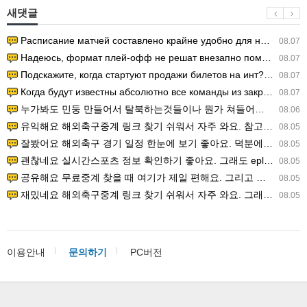
새댓글
Расписание матчей составлено крайне удобно для нашего часово…
08.07
Надеюсь, формат плей-офф не решат внезапно поменять. https:/…
08.07
Подскажите, когда стартуют продажи билетов на инт? https://g…
08.07
Когда будут известны абсолютно все команды из закрытых квали…
08.07
누가봐도 민둥 만들어서 탈북하는것들이나 뭔가 쳐들어오는 낌새를 미리 알아차리기 위함이지 저걸 전쟁준비라고 하…
08.06
유익해요 해외축구중계 링크 찾기 쉬워서 자주 와요. 참고로 무료스포츠중계 정보 확인할 때 출처 꼭 체크해요.…
08.05
잘봤어요 해외축구 경기 일정 한눈에 보기 좋아요. 덕분에 epl중계 볼 때 공식 중계 채널 먼저 찾아봐요. …
08.05
괜찮네요 실시간스포츠 정보 확인하기 좋아요. 그래도 epl중계 볼 때 공식 중계 채널 먼저 찾아봐요. 북마크…
08.05
공유해요 무료중계 찾을 때 여기가 제일 편해요. 그리고 무료스포츠중계 정보 확인할 때 출처 꼭 체크해요. 앞…
08.05
재밌네요 해외축구중계 링크 찾기 쉬워서 자주 와요. 그래서 해외축구중계도 정식 서비스로 봐야 안전해요. 다음…
08.05
이용안내
문의하기
PC버전