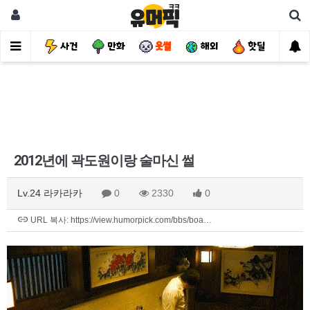
유머
사건
만화
웃썰
해외
핫딜
자
2012년에 곽도원이랑 술마신 썰
Lv.24 라카라카
0
2330
0
URL 복사: https://view.humorpick.com/bbs/boa…