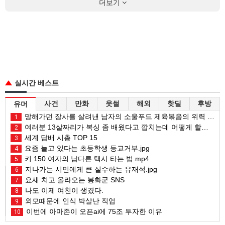
더보기
실시간 베스트
사건
만화
웃썰
해외
핫딜
후방
유머
망해가던 장사를 살려낸 남자의 소울푸드 제육볶음의 위력 ㅋㅋ
1
여러분 13살짜리가 복싱 좀 배웠다고 깝치는데 어떻게 할까요?
2
세계 담배 시총 TOP 15
3
요즘 늘고 있다는 초등학생 등교거부.jpg
4
키 150 여자의 남다른 택시 타는 법.mp4
5
지나가는 시민에게 큰 실수하는 유재석.jpg
6
요새 치고 올라오는 봉화군 SNS
7
나도 이제 여친이 생겼다.
8
외모때문에 인식 박살난 직업
9
이번에 아마존이 오픈ai에 75조 투자한 이유
10