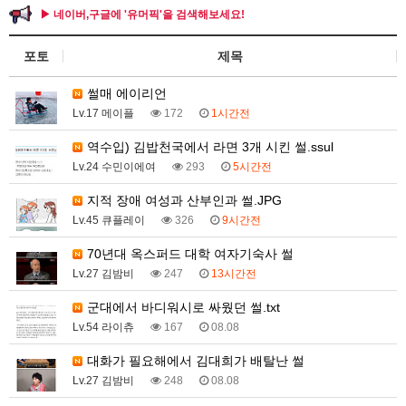
▶ 네이버,구글에 '유머픽'을 검색해보세요!
포토
제목
썰매 에이리언
Lv.17 메이플
172
1시간전
역수입) 김밥천국에서 라면 3개 시킨 썰.ssul
Lv.24 수민이에여
293
5시간전
지적 장애 여성과 산부인과 썰.JPG
Lv.45 큐플레이
326
9시간전
70년대 옥스퍼드 대학 여자기숙사 썰
Lv.27 김밤비
247
13시간전
군대에서 바디워시로 싸웠던 썰.txt
Lv.54 라이츄
167
08.08
대화가 필요해에서 김대희가 배탈난 썰
Lv.27 김밤비
248
08.08