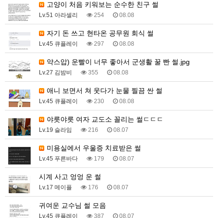
고양이 처음 키워보는 순수한 친구 썰
Lv.51 아라셀리
254
08.08
자기 돈 쓰고 현타온 공무원 회식 썰
Lv.45 큐플레이
297
08.08
약스압) 운빨이 너무 좋아서 군생활 꿀 빤 썰.jpg
Lv.27 김밤비
355
08.08
애니 보면서 쳐 웃다가 눈물 찔끔 싼 썰
Lv.45 큐플레이
230
08.08
야릇야릇 여자 교도소 꼴리는 썰ㄷㄷㄷ
Lv.19 슬라임
216
08.07
미용실에서 우울증 치료받은 썰
Lv.45 푸른바다
179
08.07
시계 사고 엉엉 운 썰
Lv.17 메이플
176
08.07
귀여운 교수님 썰 모음
Lv.45 큐플레이
387
08.07