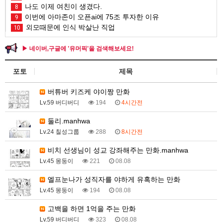
나도 이제 여친이 생겼다.
8
이번에 아마존이 오픈ai에 75조 투자한 이유
9
외모때문에 인식 박살난 직업
10
▶ 네이버,구글에 '유머픽'을 검색해보세요!
포토
제목
버튜버 키즈케 야이짱 만화
Lv.59 버디버디
194
4시간전
둘리.manhwa
Lv.24 칠성그룹
288
8시간전
비치 선생님이 성교 강좌해주는 만화.manhwa
Lv.45 몽둥이
221
08.08
엘프눈나가 성직자를 야하게 유혹하는 만화
Lv.45 몽둥이
194
08.08
고백을 하면 1억을 주는 만화
Lv.59 버디버디
323
08.08