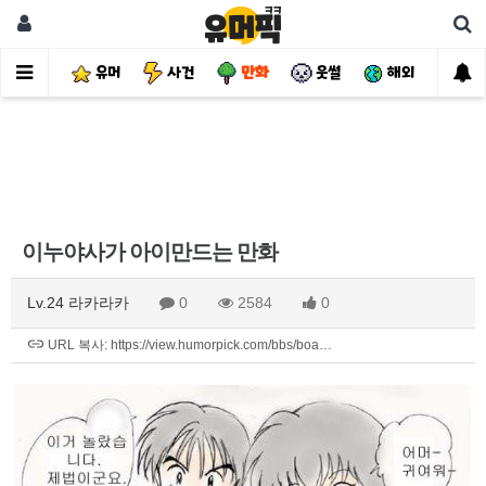
유머
사건
만화
웃썰
해외
핫
이누야사가 아이만드는 만화
Lv.24 라카라카
0
2584
0
URL 복사: https://view.humorpick.com/bbs/boa…