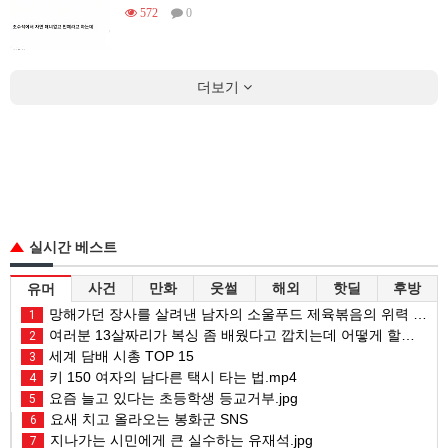
572
0
더보기
실시간 베스트
사건
만화
웃썰
해외
핫딜
후방
유머
망해가던 장사를 살려낸 남자의 소울푸드 제육볶음의 위력 ㅋㅋ
1
여러분 13살짜리가 복싱 좀 배웠다고 깝치는데 어떻게 할까요?
2
세계 담배 시총 TOP 15
3
키 150 여자의 남다른 택시 타는 법.mp4
4
요즘 늘고 있다는 초등학생 등교거부.jpg
5
요새 치고 올라오는 봉화군 SNS
6
지나가는 시민에게 큰 실수하는 유재석.jpg
7