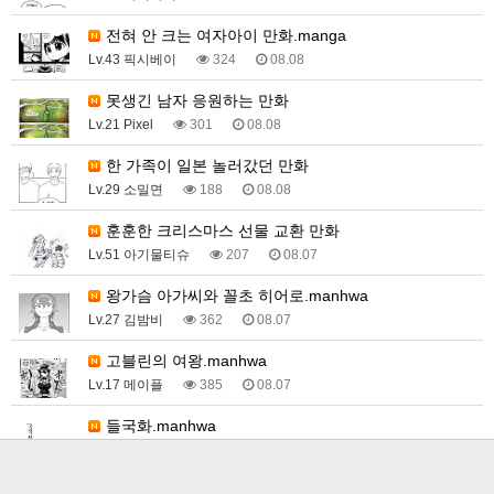
전혀 안 크는 여자아이 만화.manga
Lv.43 픽시베이
324
08.08
못생긴 남자 응원하는 만화
Lv.21 Pixel
301
08.08
한 가족이 일본 놀러갔던 만화
Lv.29 소밀면
188
08.08
훈훈한 크리스마스 선물 교환 만화
Lv.51 아기물티슈
207
08.07
왕가슴 아가씨와 꼴초 히어로.manhwa
Lv.27 김밤비
362
08.07
고블린의 여왕.manhwa
Lv.17 메이플
385
08.07
들국화.manhwa
Lv.21 Pixel
164
08.07
19) 수인충 만화.manhwa