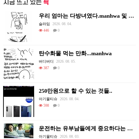
지금 뜨고 있는
픽
우리 엄마는 다방녀였다.manhwa 및 후기
슬라임
2026. 08. 04.
446
0
탄수화물 먹는 만화...manhwa
버디버디
2026. 08. 05.
387
0
250만원으로 할 수 있는 것들..
아기물티슈
2026. 08. 04.
598
0
운전하는 유부남들에게 중요하다는 조수석 매너
아기물티슈
2026. 08. 03.