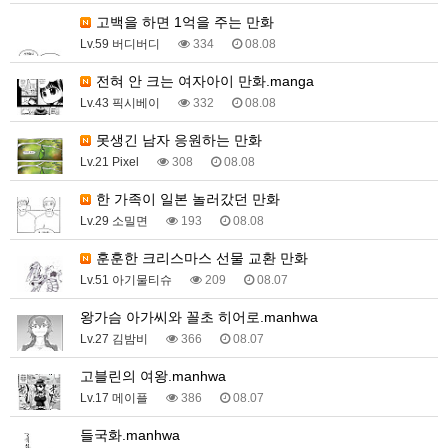
고백을 하면 1억을 주는 만화
Lv.59 버디버디
334
08.08
전혀 안 크는 여자아이 만화.manga
Lv.43 픽시베이
332
08.08
못생긴 남자 응원하는 만화
Lv.21 Pixel
308
08.08
한 가족이 일본 놀러갔던 만화
Lv.29 소밀면
193
08.08
훈훈한 크리스마스 선물 교환 만화
Lv.51 아기물티슈
209
08.07
왕가슴 아가씨와 꼴초 히어로.manhwa
Lv.27 김밤비
366
08.07
고블린의 여왕.manhwa
Lv.17 메이플
386
08.07
들국화.manhwa