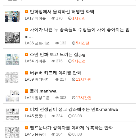
만화방에서 울컥하신 허영만 화백
Lv.17 메이플
170
1시간전
사이가 나쁜 두 종족들의 수장들이 사이 좋아지는 법
m…
Lv.36 포트리쯔
132
5시간전
소년 만화 보고 느끼는 점.jpg
Lv.54 라이츄
276
9시간전
버튜버 키즈케 야이짱 만화
Lv.59 버디버디
217
13시간전
둘리.manhwa
Lv.24 칠성그룹
303
17시간전
비치 선생님이 성교 강좌해주는 만화.manhwa
Lv.45 몽둥이
234
08.08
엘프눈나가 성직자를 야하게 유혹하는 만화
Lv.45 몽둥이
204
08.08