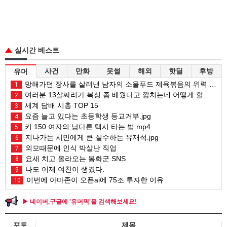
실시간 베스트
사건
만화
웃썰
해외
핫딜
후방
유머
망해가던 장사를 살려낸 남자의 소울푸드 제육볶음의 위력 ㅋㅋ
1
여러분 13살짜리가 복싱 좀 배웠다고 깝치는데 어떻게 할까요?
2
세계 담배 시총 TOP 15
3
요즘 늘고 있다는 초등학생 등교거부.jpg
4
키 150 여자의 남다른 택시 타는 법.mp4
5
지나가는 시민에게 큰 실수하는 유재석.jpg
6
외모때문에 인식 박살난 직업
7
요새 치고 올라오는 봉화군 SNS
8
나도 이제 여친이 생겼다.
9
이번에 아마존이 오픈ai에 75조 투자한 이유
10
▶ 네이버,구글에 '유머픽'을 검색해보세요!
포토
제목