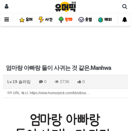
유머
사건
만화
웃썰
해외
핫
엄마랑 아빠랑 둘이 사귀는 것 같은.Manhwa
Lv.19 슬라임
0
2736
0
URL 복사: https://view.humorpick.com/bbs/boa…