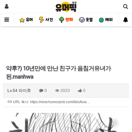
유머
사건
만화
웃썰
해외
핫
약후?) 10년만에 만난 친구가 음침거유녀가
된.manhwa
Lv.54 라이츄
0
2023
0
URL 복사: https://view.humorpick.com/bbs/boa…