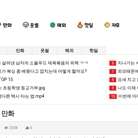
만화
웃썰
해외
핫딜
자유
만화
웃썰
해외
핫딜
나
드
망
이
 살려낸 남자의 소울푸드 제육볶음의 위력 ㅋㅋ
지나가는 시
6
도
디
해
번
리가 복싱 좀 배웠다고 깝치는데 어떻게 할까요?
외모때문에
7
이
어
가
에
OP 15
요새 치고 
8
제
정
던
아
 초등학생 등교거부.jpg
나도 이제 
 좀 배웠다고 깝치는데 어떻게 할까요?
나도 이제 여친이 생겼다.
드디어 정복했다는 시각장애 근황
망해가던 장사를 살려낸 남자의 소울푸드 제육볶음의 위력 ㅋㅋ
9
이번에 아마
여
복
장
마
남다른 택시 타는 법.mp4
이번에 아마
10
친
했
사
존
망해가던 장사를 살려낸 남자의 소울푸드 제육볶음의 위력 ㅋㅋ
세계 담배 시총 TOP 1
08.05
08.05
이
다
를
이
?"
외모때문에 인식 박살난 직업
드디어 정복했다는 시각장애
08.05
08.05
 만화
생
는
살
오
도’
요즘 늘고 있다는 초등학생 등교거부.jpg
나도 이제 여친이 생겼
08.05
08.05
겼
시
려
픈
 이유
엄마 요새는 꺄! 를 어떻게 쓰는지 알아?
카톡 프사 때문에 엄마한테 
08.05
08.05
2338
0
다.
각
낸
ai
JPG
요새 치고 올라오는 봉화군 SNS
여러분 13살짜리가 복싱 좀 배웠다고 깝치는데 어떻게 
08.05
08.05