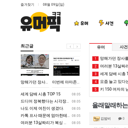
즐겨찾기
08월 09일(일)
유머
사건
최근글
사건
유머
망
이
외
여
망해가던 장사를
1
해
번
모
러
여러분 13살짜
2
가
에
때
분
세계 담배 시총 T
3
던
아
문
13
요즘 늘고 있다는
 시각장애 근황
망해가던 장사를 살려낸 남자의 소울푸드 제육볶음의 위력 ㅋㅋ
이번에 아마존이 오픈ai에 75조 투자한 이유
외모때문에 인식 박살난 직업
4
여러분 13살짜리가 복싱
장
마
에
살
키 150 여자의 
5
사
존
인
짜
ㅋㅋ
세계 담배 시총 TOP 15
퇴사했다!!!!
08.05
08.05
를
이
식
리
업
드디어 정복했다는 시각장애 근황
서울 토박이 안재현 "왜 서울로 독립해
08.05
08.05
올래말래하는
살
오
박
가
g
나도 이제 여친이 생겼다.
양산 기온 닷새째 40도 넘겨…‘최고기온 42도 가능성
08.05
08.05
려
픈
살
복
카톡 프사 때문에 엄마한테 혼남;;
이번에 아마존이 오픈ai에 75조 투자한
08.05
08.05
김밤비
0
낸
ai
난
싱
S
여러분 13살짜리가 복싱 좀 배웠다고 깝치는데 어떻게 할까요?
백종원이 알려주는 가장 최악의 창업과정 .
08.05
08.05