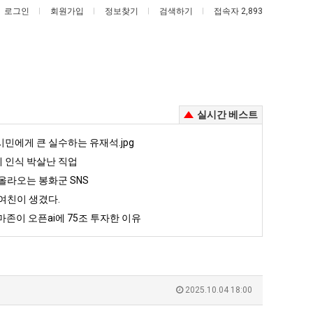
로그인
회원가입
정보찾기
검색하기
접속자 2,893
실시간 베스트
외
여
민에게 큰 실수하는 유재석.jpg
모
러
 인식 박살난 직업
때
분
올라오는 봉화군 SNS
문
13
여친이 생겼다.
존이 오픈ai에 75조 투자한 이유
외모때문에 인식 박살난 직업
여러분 13살짜리가 복싱 좀 배웠다고 깝치는데 어떻게 할까요?
에
살
존이 오픈ai에 75조 투자한 이유
인
짜
5
퇴사했다!!!!
08.05
08.05
식
리
 근황
서울 토박이 안재현 "왜 서울로 독립해?"
08.05
08.05
박
가
다.
양산 기온 닷새째 40도 넘겨…‘최고기온 42도 가능성도’
08.05
08.05
살
복
혼남;;
이번에 아마존이 오픈ai에 75조 투자한 이유
08.05
08.05
2025.10.04 18:00
난
싱
할까요?
백종원이 알려주는 가장 최악의 창업과정 .JPG
08.05
08.05