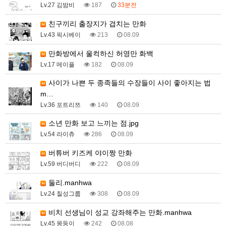
Lv.27 김밤비
187
33분전
친구끼리 출장지가 겹치는 만화
Lv.43 픽시베이
213
08.09
만화방에서 울컥하신 허영만 화백
Lv.17 메이플
182
08.09
사이가 나쁜 두 종족들의 수장들이 사이 좋아지는 법
m…
Lv.36 포트리쯔
140
08.09
소년 만화 보고 느끼는 점.jpg
Lv.54 라이츄
286
08.09
버튜버 키즈케 야이짱 만화
Lv.59 버디버디
222
08.09
둘리.manhwa
Lv.24 칠성그룹
308
08.09
비치 선생님이 성교 강좌해주는 만화.manhwa
Lv.45 몽둥이
242
08.08