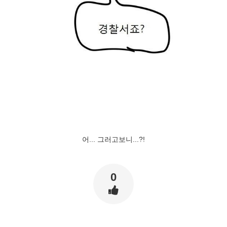
어... 그러고보니...?!
0