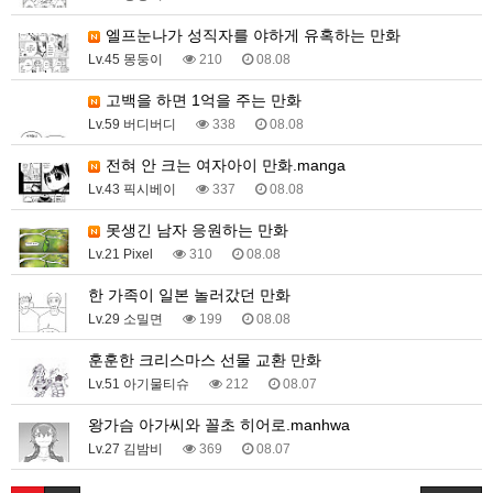
엘프눈나가 성직자를 야하게 유혹하는 만화
Lv.45 몽둥이
210
08.08
고백을 하면 1억을 주는 만화
Lv.59 버디버디
338
08.08
전혀 안 크는 여자아이 만화.manga
Lv.43 픽시베이
337
08.08
못생긴 남자 응원하는 만화
Lv.21 Pixel
310
08.08
한 가족이 일본 놀러갔던 만화
Lv.29 소밀면
199
08.08
훈훈한 크리스마스 선물 교환 만화
Lv.51 아기물티슈
212
08.07
왕가슴 아가씨와 꼴초 히어로.manhwa
Lv.27 김밤비
369
08.07