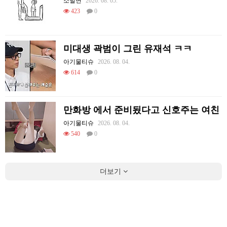
소밀면
2026. 08. 05.
423
0
미대생 곽범이 그린 유재석 ㅋㅋ
아기물티슈
2026. 08. 04.
614
0
만화방 에서 준비됬다고 신호주는 여친
아기물티슈
2026. 08. 04.
540
0
더보기