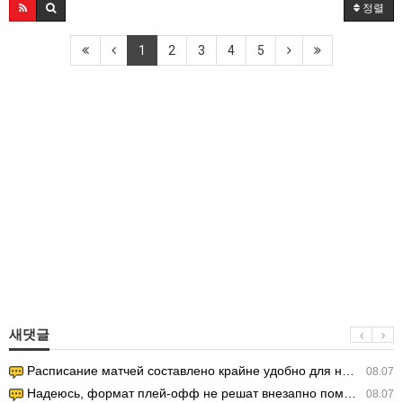
정렬
1
2
3
4
5
새댓글
Расписание матчей составлено крайне удобно для нашего часово…
08.07
Надеюсь, формат плей-офф не решат внезапно поменять. https:/…
08.07