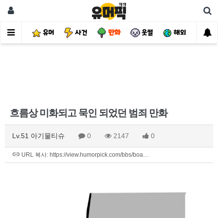
유머
사건
만화
웃썰
해외
핫
흐름상 미화되고 묵인 되었던 범죄 만화
Lv.51 아기물티슈
0
2147
0
URL 복사: https://view.humorpick.com/bbs/boa…