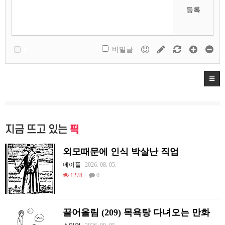
등록
비밀글
지금 뜨고 있는
픽
외모때문에 인식 박살난 직업
메이플
2026. 08. 05.
1278
0
끌어올림 (209) 목욕탕 다녀오는 만화