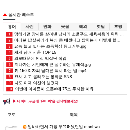
실시간 베스트
사건
만화
웃썰
해외
핫딜
후방
유머
망해가던 장사를 살려낸 남자의 소울푸드 제육볶음의 위력 ㅋㅋ
1
여러분 13살짜리가 복싱 좀 배웠다고 깝치는데 어떻게 할까요?
2
요즘 늘고 있다는 초등학생 등교거부.jpg
3
세계 담배 시총 TOP 15
4
외모때문에 인식 박살난 직업
5
지나가는 시민에게 큰 실수하는 유재석.jpg
6
키 150 여자의 남다른 택시 타는 법.mp4
7
요새 치고 올라오는 봉화군 SNS
8
나도 이제 여친이 생겼다.
9
이번에 아마존이 오픈ai에 75조 투자한 이유
10
▶ 네이버,구글에 '유머픽'을 검색해보세요!
포토
제목
알바하면서 가장 부끄러웠던일.manhwa