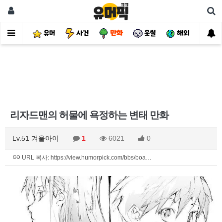
유머
사건
만화
웃썰
해외
핫
리자드맨의 허물에 욕정하는 변태 만화
Lv.51 겨울아이
1
6021
0
URL 복사: https://view.humorpick.com/bbs/boa…