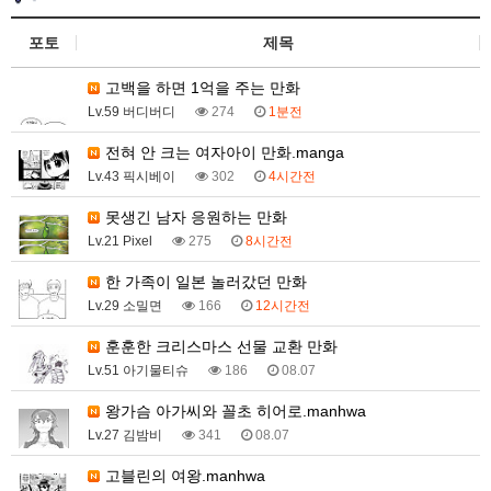
포토
제목
고백을 하면 1억을 주는 만화
Lv.59 버디버디
274
1분전
전혀 안 크는 여자아이 만화.manga
Lv.43 픽시베이
302
4시간전
못생긴 남자 응원하는 만화
Lv.21 Pixel
275
8시간전
한 가족이 일본 놀러갔던 만화
Lv.29 소밀면
166
12시간전
훈훈한 크리스마스 선물 교환 만화
Lv.51 아기물티슈
186
08.07
왕가슴 아가씨와 꼴초 히어로.manhwa
Lv.27 김밤비
341
08.07
고블린의 여왕.manhwa