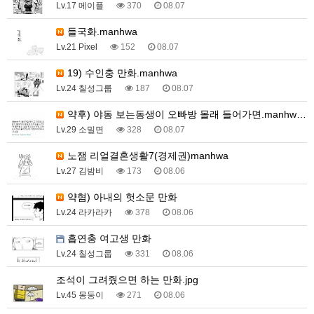
Lv.17 메이플
370
08.07
들국화.manhwa
Lv.21 Pixel
152
08.07
19) 수인충 만화.manhwa
Lv.24 칠성그룹
187
08.07
약후) 야동 보는동생이 오빠방 몰래 들어가면.manhw…
Lv.29 소밀면
328
08.07
노잼 리얼결혼생활7(경제권)manhwa
Lv.27 김밤비
173
08.06
약혐) 아내의 헛소문 만화
Lv.24 라카라카
378
08.06
흡연충 여고생 만화
Lv.24 칠성그룹
331
08.06
조석이 그려줬으면 하는 만화.jpg
Lv.45 몽둥이
271
08.06