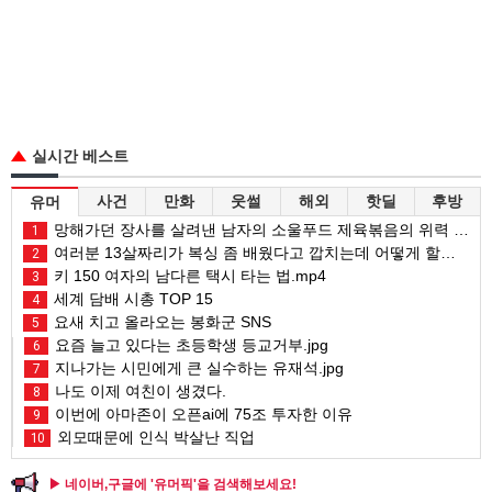
실시간 베스트
사건
만화
웃썰
해외
핫딜
후방
유머
망해가던 장사를 살려낸 남자의 소울푸드 제육볶음의 위력 ㅋㅋ
1
여러분 13살짜리가 복싱 좀 배웠다고 깝치는데 어떻게 할까요?
2
키 150 여자의 남다른 택시 타는 법.mp4
3
세계 담배 시총 TOP 15
4
요새 치고 올라오는 봉화군 SNS
5
요즘 늘고 있다는 초등학생 등교거부.jpg
6
지나가는 시민에게 큰 실수하는 유재석.jpg
7
나도 이제 여친이 생겼다.
8
이번에 아마존이 오픈ai에 75조 투자한 이유
9
외모때문에 인식 박살난 직업
10
▶ 네이버,구글에 '유머픽'을 검색해보세요!