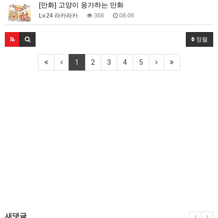
[만화] 고양이 응가하는 만화
Lv.24 라카라카
366
08.06
정렬
1
2
3
4
5
새댓글