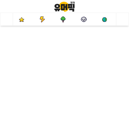
유머
사건
만화
웃썰
해외