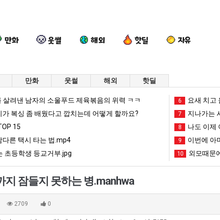
만화
웃썰
해외
핫딜
자유
만화
웃썰
해외
핫딜
세
망
백
서
 살려낸 남자의 소울푸드 제육볶음의 위력 ㅋㅋ
요새 치고 
6
계
해
종
울
리가 복싱 좀 배웠다고 깝치는데 어떻게 할까요?
지나가는 시
7
담
가
원
토
OP 15
나도 이제 
8
배
던
이
박
남다른 택시 타는 법.mp4
이번에 아마
픈ai에 75조 투자한 이유
세계 담배 시총 TOP 15
망해가던 장사를 살려낸 남자의 소울푸드 제육볶음의 위력 ㅋㅋ
백종원이 알려주는 가장 최악의 창업과정 .JPG
9
서울 토박이
시
장
알
이
 초등학생 등교거부.jpg
외모때문에
10
총
사
려
안
망해가던 장사를 살려낸 남자의 소울푸드 제육볶음의 위력 ㅋㅋ
세계 담배 시총 TOP 1
08.05
08.05
TOP
를
주
재
?"
외모때문에 인식 박살난 직업
드디어 정복했다는 시각장애
08.05
08.05
지 잠들지 못하는 병.manhwa
15
살
는
현
도’
요즘 늘고 있다는 초등학생 등교거부.jpg
나도 이제 여친이 생겼
08.05
08.05
려
가
"왜
 이유
엄마 요새는 꺄! 를 어떻게 쓰는지 알아?
카톡 프사 때문에 엄마한테 
08.05
08.05
2709
0
낸
장
서
JPG
요새 치고 올라오는 봉화군 SNS
여러분 13살짜리가 복싱 좀 배웠다고 깝치는데 어떻게 
08.05
08.05