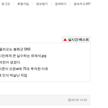
로그인
회원가입
정보찾기
검색하기
접속자 2,437
실시간 베스트
카
이
올라오는 봉화군 SNS
톡
번
민에게 큰 실수하는 유재석.jpg
프
에
여친이 생겼다.
사
아
존이 오픈ai에 75조 투자한 이유
 안재현 "왜 서울로 독립해?"
카톡 프사 때문에 엄마한테 혼남;;
이번에 아마존이 오픈ai에 75조 투자한 이유
때
마
 인식 박살난 직업
문
존
5
퇴사했다!!!!
08.05
08.05
에
이
 근황
서울 토박이 안재현 "왜 서울로 독립해?"
08.05
08.05
엄
오
다.
양산 기온 닷새째 40도 넘겨…‘최고기온 42도 가능성도’
08.05
08.05
마
픈
혼남;;
이번에 아마존이 오픈ai에 75조 투자한 이유
08.05
08.05
05.09 16:00
한
ai
할까요?
백종원이 알려주는 가장 최악의 창업과정 .JPG
08.05
08.05