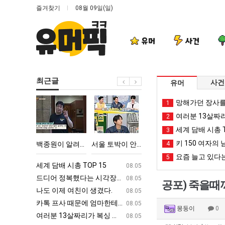
즐겨찾기
08월 09일(일)
유머
사건
최근글
사건
유머
백
서
카
이
망해가던 장사를
1
종
울
톡
번
여러분 13살짜
2
원
토
프
에
세계 담배 시총 T
3
이
박
사
아
키 150 여자의 
울푸드 제육볶음의 위력 ㅋㅋ
백종원이 알려주는 가장 최악의 창업과정 .JPG
서울 토박이 안재현 "왜 서울로 독립해?"
카톡 프사 때문에 엄마한테 혼남;;
4
이번에 아마존이 오
알
이
때
마
요즘 늘고 있다는
5
려
안
문
존
ㅋㅋ
세계 담배 시총 TOP 15
퇴사했다!!!!
08.05
08.05
주
재
에
이
업
드디어 정복했다는 시각장애 근황
서울 토박이 안재현 "왜 서울로 독립해
08.05
08.05
공포) 죽을때까
는
현
엄
오
g
나도 이제 여친이 생겼다.
양산 기온 닷새째 40도 넘겨…‘최고기온 42도 가능성
08.05
08.05
가
"왜
마
픈
카톡 프사 때문에 엄마한테 혼남;;
이번에 아마존이 오픈ai에 75조 투자한
08.05
08.05
몽둥이
0
장
서
한
ai
S
여러분 13살짜리가 복싱 좀 배웠다고 깝치는데 어떻게 할까요?
백종원이 알려주는 가장 최악의 창업과정 .
08.05
08.05