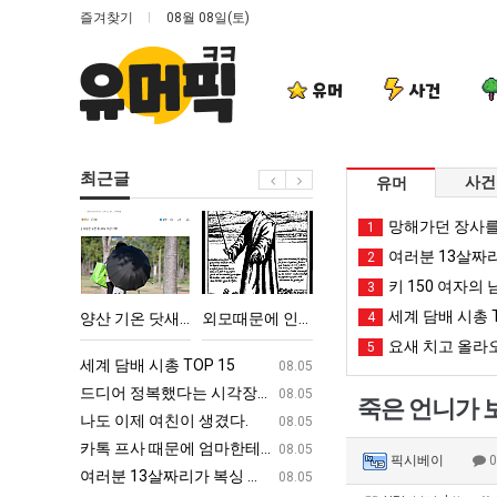
즐겨찾기
08월 08일(토)
유머
사건
최근글
사건
유머
양
외
망
나
망해가던 장사를
1
산
모
해
도
여러분 13살짜
2
기
때
가
이
키 150 여자의 
3
온
문
던
제
세계 담배 시총 T
악의 창업과정 .JPG
양산 기온 닷새째 40도 넘겨…‘최고기온 42도 가능성도’
외모때문에 인식 박살난 직업
망해가던 장사를 살려낸 남자의 소울푸드 제육볶음의 위력 ㅋㅋ
4
나도 이제
닷
에
장
여
요새 치고 올라오
5
새
인
사
친
ㅋㅋ
세계 담배 시총 TOP 15
퇴사했다!!!!
08.05
08.05
째
식
를
이
업
드디어 정복했다는 시각장애 근황
서울 토박이 안재현 "왜 서울로 독립해
08.05
08.05
죽은 언니가 보
40
박
살
생
g
나도 이제 여친이 생겼다.
양산 기온 닷새째 40도 넘겨…‘최고기온 42도 가능성
08.05
08.05
도
살
려
겼
카톡 프사 때문에 엄마한테 혼남;;
이번에 아마존이 오픈ai에 75조 투자한
08.05
08.05
픽시베이
넘
난
낸
다.
S
여러분 13살짜리가 복싱 좀 배웠다고 깝치는데 어떻게 할까요?
백종원이 알려주는 가장 최악의 창업과정 .
08.05
08.05