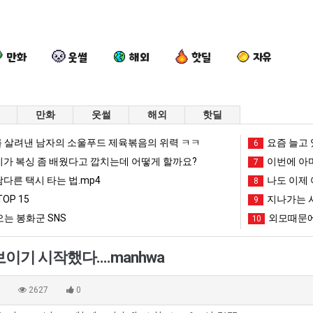
만화
웃썰
해외
핫딜
자유
만화
웃썰
해외
핫딜
요
백
양
외
 살려낸 남자의 소울푸드 제육볶음의 위력 ㅋㅋ
요즘 늘고 
6
새
종
산
모
리가 복싱 좀 배웠다고 깝치는데 어떻게 할까요?
이번에 아마
7
치
원
기
때
남다른 택시 타는 법.mp4
나도 이제 
8
고
이
온
문
OP 15
지나가는 시
 여친이 생겼다.
요새 치고 올라오는 봉화군 SNS
백종원이 알려주는 가장 최악의 창업과정 .JPG
양산 기온 닷새째 40도 넘겨…‘최고기온 42도 가능성도’
9
외모때문
올
알
닷
에
는 봉화군 SNS
외모때문에
10
라
려
새
인
망해가던 장사를 살려낸 남자의 소울푸드 제육볶음의 위력 ㅋㅋ
세계 담배 시총 TOP 1
08.05
08.05
오
주
째
식
?"
외모때문에 인식 박살난 직업
드디어 정복했다는 시각장애
08.05
08.05
이기 시작했다....manhwa
는
는
40
박
도’
요즘 늘고 있다는 초등학생 등교거부.jpg
나도 이제 여친이 생겼
08.05
08.05
봉
가
도
살
 이유
엄마 요새는 꺄! 를 어떻게 쓰는지 알아?
카톡 프사 때문에 엄마한테 
08.05
08.05
0
2627
0
화
장
넘
난
JPG
요새 치고 올라오는 봉화군 SNS
여러분 13살짜리가 복싱 좀 배웠다고 깝치는데 어떻게 
08.05
08.05