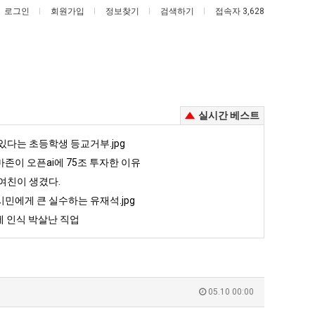
로그인
회원가입
정보찾기
검색하기
접속자 3,628
실시간 베스트
망
나
있다는 초등학생 등교거부.jpg
해
도
존이 오픈ai에 75조 투자한 이유
가
이
여친이 생겼다.
던
제
민에게 큰 실수하는 유재석.jpg
에 인식 박살난 직업
망해가던 장사를 살려낸 남자의 소울푸드 제육볶음의 위력 ㅋㅋ
나도 이제 여친이 생겼다.
장
여
 인식 박살난 직업
사
친
5
퇴사했다!!!!
08.05
08.05
를
이
 근황
서울 토박이 안재현 "왜 서울로 독립해?"
08.05
08.05
살
생
다.
양산 기온 닷새째 40도 넘겨…‘최고기온 42도 가능성도’
08.05
08.05
려
겼
혼남;;
이번에 아마존이 오픈ai에 75조 투자한 이유
08.05
08.05
05.10 00:00
낸
다.
할까요?
백종원이 알려주는 가장 최악의 창업과정 .JPG
08.05
08.05