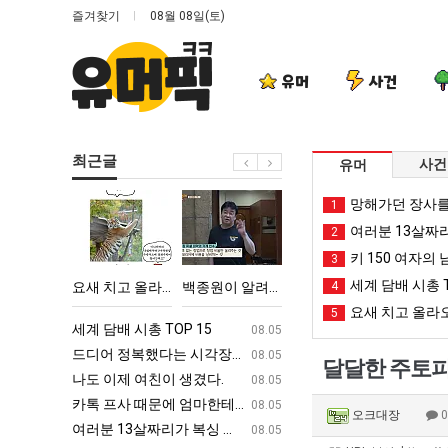
즐겨찾기
08월 08일(토)
유머
사건
최근글
사건
유머
요
백
양
엄
망해가던 장사를
1
새
종
산
마
여러분 13살짜
2
치
원
기
요
키 150 여자의 
3
고
이
온
새
세계 담배 시총 T
다고 깝치는데 어떻게 할까요?
요새 치고 올라오는 봉화군 SNS
백종원이 알려주는 가장 최악의 창업과정 .JPG
양산 기온 닷새째 40도 넘겨…‘최고기온 42도 가능성도’
4
엄마 요새는 꺄!
올
알
닷
는
요새 치고 올라오
5
라
려
새
꺄!
ㅋㅋ
세계 담배 시총 TOP 15
퇴사했다!!!!
08.05
08.05
오
주
째
를
업
드디어 정복했다는 시각장애 근황
서울 토박이 안재현 "왜 서울로 독립해
08.05
08.05
달달한 주토피아
는
는
40
어
g
나도 이제 여친이 생겼다.
양산 기온 닷새째 40도 넘겨…‘최고기온 42도 가능성
08.05
08.05
봉
가
도
떻
카톡 프사 때문에 엄마한테 혼남;;
이번에 아마존이 오픈ai에 75조 투자한
08.05
08.05
오크대장
화
장
넘
게
S
여러분 13살짜리가 복싱 좀 배웠다고 깝치는데 어떻게 할까요?
백종원이 알려주는 가장 최악의 창업과정 .
08.05
08.05