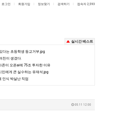
로그인
회원가입
정보찾기
검색하기
접속자 2,593
실시간 베스트
양
엄
있다는 초등학생 등교거부.jpg
산
마
여친이 생겼다.
기
요
존이 오픈ai에 75조 투자한 이유
온
새
민에게 큰 실수하는 유재석.jpg
주는 가장 최악의 창업과정 .JPG
양산 기온 닷새째 40도 넘겨…‘최고기온 42도 가능성도’
엄마 요새는 꺄! 를 어떻게 쓰는지 알아?
닷
는
 인식 박살난 직업
새
꺄!
5
퇴사했다!!!!
08.05
08.05
째
를
 근황
서울 토박이 안재현 "왜 서울로 독립해?"
08.05
08.05
40
어
다.
양산 기온 닷새째 40도 넘겨…‘최고기온 42도 가능성도’
08.05
08.05
도
떻
혼남;;
이번에 아마존이 오픈ai에 75조 투자한 이유
08.05
08.05
05.11 12:00
넘
게
할까요?
백종원이 알려주는 가장 최악의 창업과정 .JPG
08.05
08.05