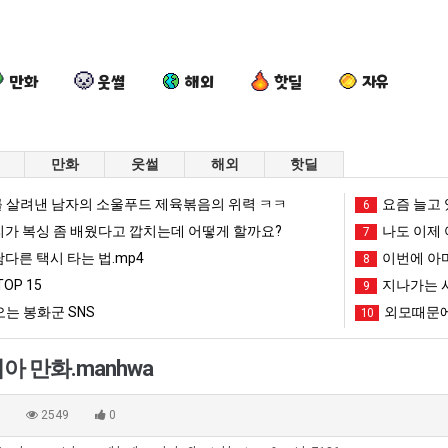
만화
웃썰
해외
핫딜
자유
만화
웃썰
해외
핫딜
요
여
요
백
 살려낸 남자의 소울푸드 제육볶음의 위력 ㅋㅋ
요즘 늘고 
6
즘
러
새
종
리가 복싱 좀 배웠다고 깝치는데 어떻게 할까요?
나도 이제 
7
늘
분
치
원
남다른 택시 타는 법.mp4
이번에 아마
8
고
13
고
이
OP 15
지나가는 시
 를 어떻게 쓰는지 알아?
요즘 늘고 있다는 초등학생 등교거부.jpg
여러분 13살짜리가 복싱 좀 배웠다고 깝치는데 어떻게 할까요?
요새 치고 올라오는 봉화군 SNS
9
백종원이 알려
있
살
올
알
는 봉화군 SNS
외모때문에
10
다
짜
라
려
망해가던 장사를 살려낸 남자의 소울푸드 제육볶음의 위력 ㅋㅋ
세계 담배 시총 TOP 1
08.05
08.05
는
리
오
주
?"
외모때문에 인식 박살난 직업
드디어 정복했다는 시각장애
08.05
08.05
 만화.manhwa
초
가
는
는
도’
요즘 늘고 있다는 초등학생 등교거부.jpg
나도 이제 여친이 생겼
08.05
08.05
등
복
봉
가
 이유
엄마 요새는 꺄! 를 어떻게 쓰는지 알아?
카톡 프사 때문에 엄마한테 
08.05
08.05
0
2549
0
학
싱
화
장
JPG
요새 치고 올라오는 봉화군 SNS
여러분 13살짜리가 복싱 좀 배웠다고 깝치는데 어떻게 
08.05
08.05