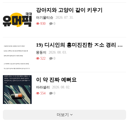
강아지와 고양이 같이 키우기
아기물티슈
2026. 07. 31.
930
0
19) 디시인의 흥미진진한 ㅈ소 경리 ㄸ먹은 썰
몽둥이
2026. 08. 03.
522
0
이 약 진짜 예뻐요
아라셀리
2026. 08. 02.
554
0
더보기