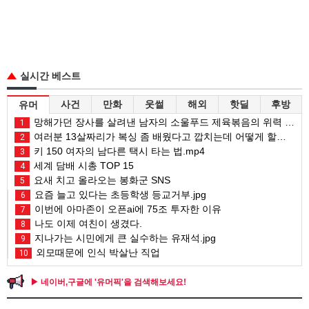
실시간 베스트
사건
만화
웃썰
해외
핫딜
후방
유머
망해가던 장사를 살려낸 남자의 소울푸드 제육볶음의 위력 ㅋㅋ
1
여러분 13살짜리가 복싱 좀 배웠다고 깝치는데 어떻게 할까요?
2
키 150 여자의 남다른 택시 타는 법.mp4
3
세계 담배 시총 TOP 15
4
요새 치고 올라오는 봉화군 SNS
5
요즘 늘고 있다는 초등학생 등교거부.jpg
6
이번에 아마존이 오픈ai에 75조 투자한 이유
7
나도 이제 여친이 생겼다.
8
지나가는 시민에게 큰 실수하는 유재석.jpg
9
외모때문에 인식 박살난 직업
10
▶ 네이버,구글에 '유머픽'을 검색해보세요!