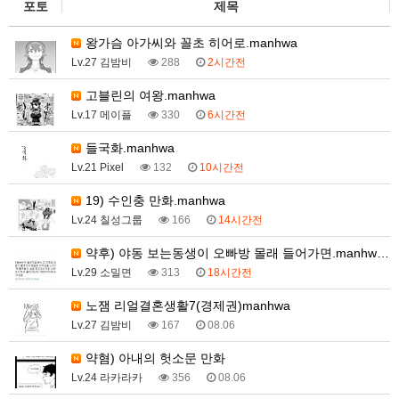
포토
제목
왕가슴 아가씨와 꼴초 히어로.manhwa
Lv.27 김밤비
288
2시간전
고블린의 여왕.manhwa
Lv.17 메이플
330
6시간전
들국화.manhwa
Lv.21 Pixel
132
10시간전
19) 수인충 만화.manhwa
Lv.24 칠성그룹
166
14시간전
약후) 야동 보는동생이 오빠방 몰래 들어가면.manhw…
Lv.29 소밀면
313
18시간전
노잼 리얼결혼생활7(경제권)manhwa
Lv.27 김밤비
167
08.06
약혐) 아내의 헛소문 만화
Lv.24 라카라카
356
08.06