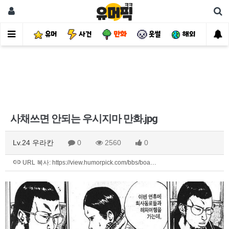
유머
사건
만화
웃썰
해외
핫
사채쓰면 안되는 우시지마 만화.jpg
Lv.24 우라칸
0
2560
0
URL 복사: https://view.humorpick.com/bbs/boa…