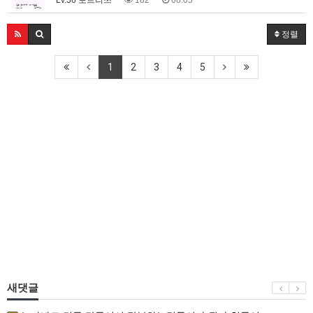
정렬
1
2
3
4
5
새댓글