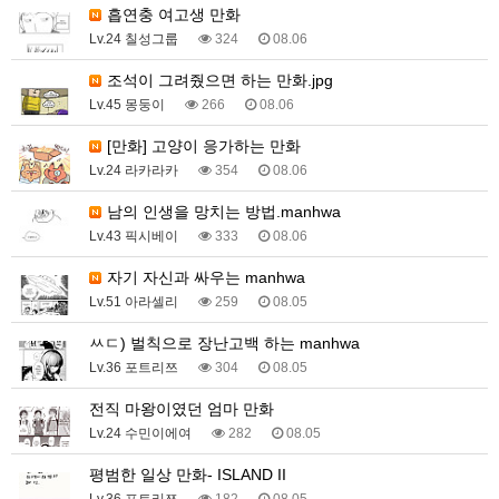
흡연충 여고생 만화
Lv.24 칠성그룹
324
08.06
조석이 그려줬으면 하는 만화.jpg
Lv.45 몽둥이
266
08.06
[만화] 고양이 응가하는 만화
Lv.24 라카라카
354
08.06
남의 인생을 망치는 방법.manhwa
Lv.43 픽시베이
333
08.06
자기 자신과 싸우는 manhwa
Lv.51 아라셀리
259
08.05
ㅆㄷ) 벌칙으로 장난고백 하는 manhwa
Lv.36 포트리쯔
304
08.05
전직 마왕이였던 엄마 만화
Lv.24 수민이에여
282
08.05
평범한 일상 만화- ISLAND II
Lv.36 포트리쯔
182
08.05