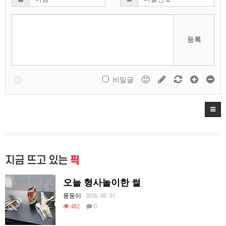
등록
비밀글
지금 뜨고 있는
픽
오늘 형사놀이한 썰
몽둥이
2026. 08. 01.
482
0