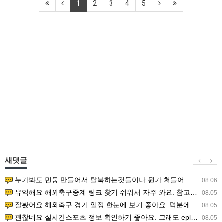
1
2
3
4
5
새댓글
누가봐도 민둥 만들어서 탈북하는것들이나 뭔가 쳐들어오는 낌새를 미리 알아차리기 위함이지 저걸 전쟁준비라고 하…
08.06
유익해요 해외축구중계 링크 찾기 쉬워서 자주 와요. 참고로 무료스포츠중계 정보 확인할 때 출처 꼭 체크해요.…
08.05
잘봤어요 해외축구 경기 일정 한눈에 보기 좋아요. 덕분에 epl중계 볼 때 공식 중계 채널 먼저 찾아봐요. …
08.05
괜찮네요 실시간스포츠 정보 확인하기 좋아요. 그래도 epl중계 볼 때 공식 중계 채널 먼저 찾아봐요. 북마크…
08.05