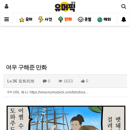
유머
사건
만화
웃썰
해외
핫
여우 구해준 만화
Lv.36 포트리쯔
0
1623
0
URL 복사: https://view.humorpick.com/bbs/boa…