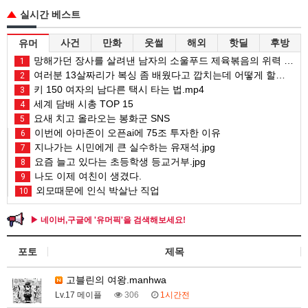
실시간 베스트
사건
만화
웃썰
해외
핫딜
후방
유머
망해가던 장사를 살려낸 남자의 소울푸드 제육볶음의 위력 ㅋㅋ
1
여러분 13살짜리가 복싱 좀 배웠다고 깝치는데 어떻게 할까요?
2
키 150 여자의 남다른 택시 타는 법.mp4
3
세계 담배 시총 TOP 15
4
요새 치고 올라오는 봉화군 SNS
5
이번에 아마존이 오픈ai에 75조 투자한 이유
6
지나가는 시민에게 큰 실수하는 유재석.jpg
7
요즘 늘고 있다는 초등학생 등교거부.jpg
8
나도 이제 여친이 생겼다.
9
외모때문에 인식 박살난 직업
10
▶ 네이버,구글에 '유머픽'을 검색해보세요!
포토
제목
고블린의 여왕.manhwa
Lv.17 메이플
306
1시간전