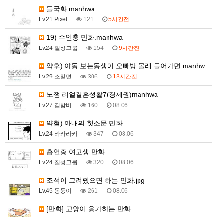
들국화.manhwa
Lv.21 Pixel
121
5시간전
19) 수인충 만화.manhwa
Lv.24 칠성그룹
154
9시간전
약후) 야동 보는동생이 오빠방 몰래 들어가면.manhw…
Lv.29 소밀면
306
13시간전
노잼 리얼결혼생활7(경제권)manhwa
Lv.27 김밤비
160
08.06
약혐) 아내의 헛소문 만화
Lv.24 라카라카
347
08.06
흡연충 여고생 만화
Lv.24 칠성그룹
320
08.06
조석이 그려줬으면 하는 만화.jpg
Lv.45 몽둥이
261
08.06
[만화] 고양이 응가하는 만화