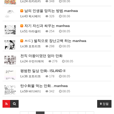
Lv.24 라카라카
348
08.06
남의 인생을 망치는 방법.manhwa
Lv.43 픽시베이
326
08.06
자기 자신과 싸우는 manhwa
Lv.51 아라셀리
254
08.05
ㅆㄷ) 벌칙으로 장난고백 하는 manhwa
Lv.36 포트리쯔
298
08.05
전직 마왕이였던 엄마 만화
Lv.24 수민이에여
276
08.05
평범한 일상 만화- ISLAND II
Lv.36 포트리쯔
178
08.05
탄수화물 먹는 만화...manhwa
Lv.59 버디버디
342
08.05
정렬