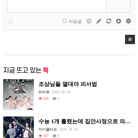
비밀글
지금 뜨고 있는
픽
조상님들 열대야 피서법
라이츄
2026. 08. 04.
656
0
수능 1개 틀렸는데 집안사정으로 의대를 못감
아기물티슈
2026. 08. 03.
587
0