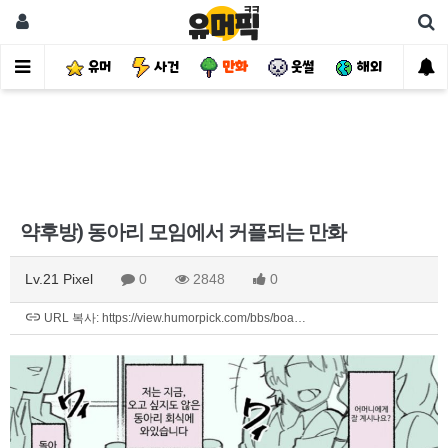
유머
사건
만화
웃썰
해외
핫
약후방) 동아리 모임에서 커플되는 만화
Lv.21 Pixel
0
2848
0
URL 복사: https://view.humorpick.com/bbs/boa…