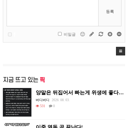
등록
비밀글
지금 뜨고 있는
픽
양말은 뒤집어서 빠는게 위생에 좋다고함
버디버디
2026. 08. 03.
531
0
이중 열돔 곧 끝난다!