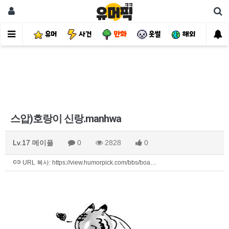
유머
사건
만화
웃썰
해외
핫
스압)호랑이 신랑.manhwa
Lv.17 메이플
0
2828
0
URL 복사: https://view.humorpick.com/bbs/boa…