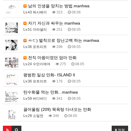
남의 인생을 망치는 방법.manhwa
Lv.43 픽시베이
323
08.06
자기 자신과 싸우는 manhwa
Lv.51 아라셀리
251
08.05
ㅆㄷ) 벌칙으로 장난고백 하는 manhwa
Lv.36 포트리쯔
296
08.05
전직 마왕이였던 엄마 만화
Lv.24 수민이에여
275
08.05
평범한 일상 만화- ISLAND II
Lv.36 포트리쯔
176
08.05
탄수화물 먹는 만화...manhwa
Lv.59 버디버디
341
08.05
끌어올림 (209) 목욕탕 다녀오는 만화
Lv.29 소밀면
346
08.05
정렬