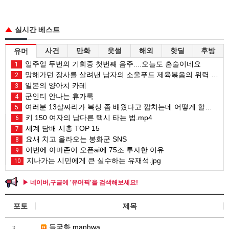
실시간 베스트
사건
만화
웃썰
해외
핫딜
후방
유머
일주일 두번의 기회중 첫번째 음주....오늘도 혼술이네요
1
망해가던 장사를 살려낸 남자의 소울푸드 제육볶음의 위력 ㅋㅋ
2
일본의 양아치 카레
3
군인티 안나는 휴가룩
4
여러분 13살짜리가 복싱 좀 배웠다고 깝치는데 어떻게 할까요?
5
키 150 여자의 남다른 택시 타는 법.mp4
6
세계 담배 시총 TOP 15
7
요새 치고 올라오는 봉화군 SNS
8
이번에 아마존이 오픈ai에 75조 투자한 이유
9
지나가는 시민에게 큰 실수하는 유재석.jpg
10
▶ 네이버,구글에 '유머픽'을 검색해보세요!
포토
제목
들국화.manhwa