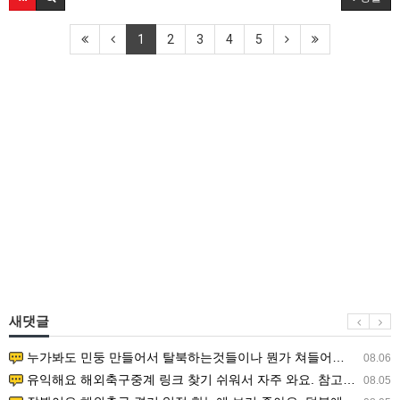
1
2
3
4
5
새댓글
누가봐도 민둥 만들어서 탈북하는것들이나 뭔가 쳐들어오는 낌새를 미리 알아차리기 위함이지 저걸 전쟁준비라고 하…
08.06
유익해요 해외축구중계 링크 찾기 쉬워서 자주 와요. 참고로 무료스포츠중계 정보 확인할 때 출처 꼭 체크해요.…
08.05