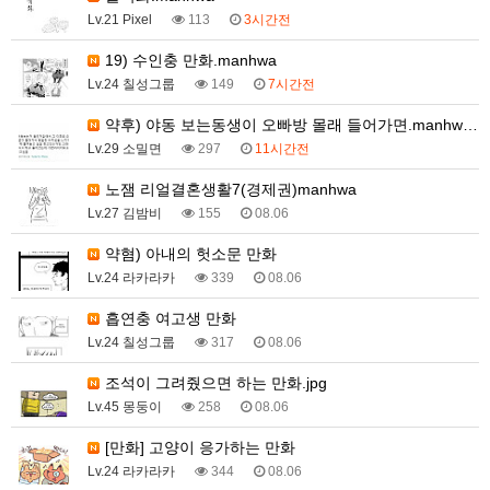
Lv.21 Pixel
113
3시간전
19) 수인충 만화.manhwa
Lv.24 칠성그룹
149
7시간전
약후) 야동 보는동생이 오빠방 몰래 들어가면.manhw…
Lv.29 소밀면
297
11시간전
노잼 리얼결혼생활7(경제권)manhwa
Lv.27 김밤비
155
08.06
약혐) 아내의 헛소문 만화
Lv.24 라카라카
339
08.06
흡연충 여고생 만화
Lv.24 칠성그룹
317
08.06
조석이 그려줬으면 하는 만화.jpg
Lv.45 몽둥이
258
08.06
[만화] 고양이 응가하는 만화
Lv.24 라카라카
344
08.06