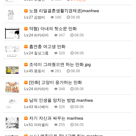
노잼 리얼결혼생활7(경제권)manhwa
Lv.27 김밤비
160
08.06
약혐) 아내의 헛소문 만화
Lv.24 라카라카
347
08.06
흡연충 여고생 만화
Lv.24 칠성그룹
320
08.06
조석이 그려줬으면 하는 만화.jpg
Lv.45 몽둥이
261
08.06
[만화] 고양이 응가하는 만화
Lv.24 라카라카
348
08.06
남의 인생을 망치는 방법.manhwa
Lv.43 픽시베이
326
08.06
자기 자신과 싸우는 manhwa
Lv.51 아라셀리
255
08.05