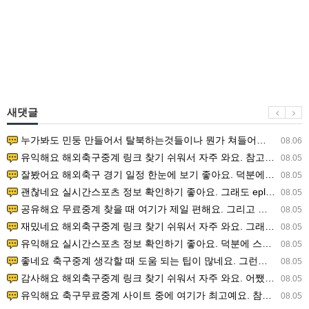
새댓글
누가봐도 민둥 만들어서 탈북하는것들이나 뭔가 쳐들어오는 낌새를 미리 알아차리기 위함이지 저걸 전쟁준비라고 하…
08.06
유익해요 해외축구중계 링크 찾기 쉬워서 자주 와요. 참고로 무료스포츠중계 정보 확인할 때 출처 꼭 체크해요.…
08.05
잘봤어요 해외축구 경기 일정 한눈에 보기 좋아요. 덕분에 epl중계 볼 때 공식 중계 채널 먼저 찾아봐요. …
08.05
괜찮네요 실시간스포츠 정보 확인하기 좋아요. 그래도 epl중계 볼 때 공식 중계 채널 먼저 찾아봐요. 북마크…
08.05
공유해요 무료중계 찾을 때 여기가 제일 편해요. 그리고 무료스포츠중계 정보 확인할 때 출처 꼭 체크해요. 앞…
08.05
재밌네요 해외축구중계 링크 찾기 쉬워서 자주 와요. 그래서 해외축구중계도 정식 서비스로 봐야 안전해요. 다음…
08.05
유익해요 실시간스포츠 정보 확인하기 좋아요. 덕분에 스포츠중계는 합법적인 경로로만 시청하려 해요. 좋은 정보…
08.05
좋네요 축구중계 생각할 때 도움 되는 팁이 많네요. 그런데 해외축구중계도 정식 서비스로 봐야 안전해요. 다음…
08.05
감사해요 해외축구중계 링크 찾기 쉬워서 자주 와요. 어쨌든 축구무료중계도 합법적인 곳에서 봐야 마음 편해요.…
08.05
유익해요 축구무료중계 사이트 중에 여기가 최고예요. 참고로 축구무료중계도 합법적인 곳에서 봐야 마음 편해요.…
08.05