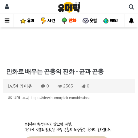
유머
사건
만화
웃썰
해외
핫
만화로 배우는 곤충의 진화 - 균과 곤충
Lv.54 라이츄
0
2565
0
URL 복사: https://view.humorpick.com/bbs/boa…