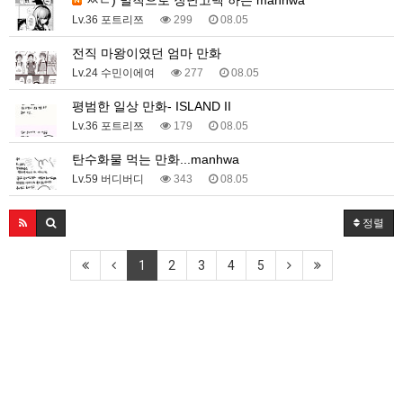
ㅆㄷ) 벌칙으로 장난고백 하는 manhwa
Lv.36 포트리쯔
299
08.05
전직 마왕이였던 엄마 만화
Lv.24 수민이에여
277
08.05
평범한 일상 만화- ISLAND II
Lv.36 포트리쯔
179
08.05
탄수화물 먹는 만화...manhwa
Lv.59 버디버디
343
08.05
정렬
1
2
3
4
5