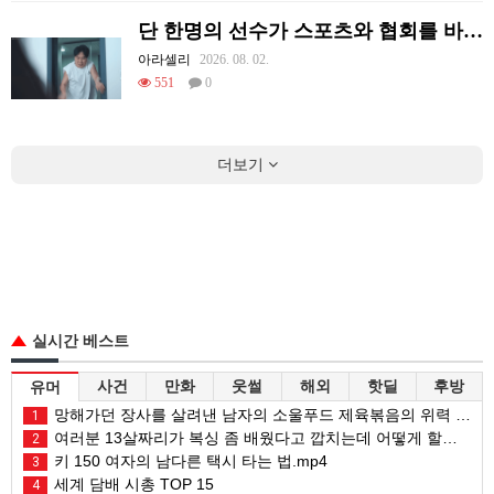
단 한명의 선수가 스포츠와 협회를 바꿔 버린 사례.jpg
아라셀리
2026. 08. 02.
551
0
더보기
실시간 베스트
사건
만화
웃썰
해외
핫딜
후방
유머
망해가던 장사를 살려낸 남자의 소울푸드 제육볶음의 위력 ㅋㅋ
1
여러분 13살짜리가 복싱 좀 배웠다고 깝치는데 어떻게 할까요?
2
키 150 여자의 남다른 택시 타는 법.mp4
3
세계 담배 시총 TOP 15
4