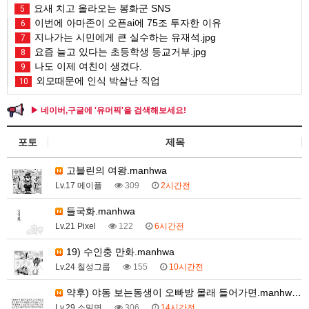
요새 치고 올라오는 봉화군 SNS
5
이번에 아마존이 오픈ai에 75조 투자한 이유
6
지나가는 시민에게 큰 실수하는 유재석.jpg
7
요즘 늘고 있다는 초등학생 등교거부.jpg
8
나도 이제 여친이 생겼다.
9
외모때문에 인식 박살난 직업
10
▶ 네이버,구글에 '유머픽'을 검색해보세요!
포토
제목
고블린의 여왕.manhwa
Lv.17 메이플
309
2시간전
들국화.manhwa
Lv.21 Pixel
122
6시간전
19) 수인충 만화.manhwa
Lv.24 칠성그룹
155
10시간전
약후) 야동 보는동생이 오빠방 몰래 들어가면.manhw…
Lv.29 소밀면
306
14시간전