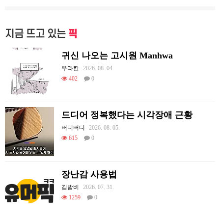
지금 뜨고 있는
픽
귀신 나오는 고시원 Manhwa
우라칸
2026. 08. 04.
402
0
드디어 정복했다는 시각장애 근황
버디버디
2026. 08. 05.
615
0
장난감 사용법
김밤비
2026. 07. 31.
1259
0