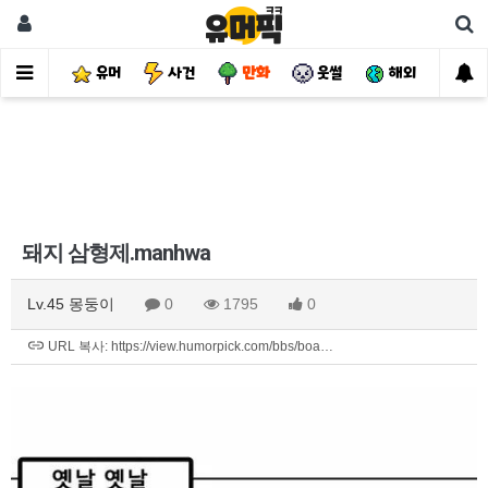
유머
사건
만화
웃썰
해외
핫
돼지 삼형제.manhwa
Lv.45 몽둥이
0
1795
0
URL 복사: https://view.humorpick.com/bbs/boa…