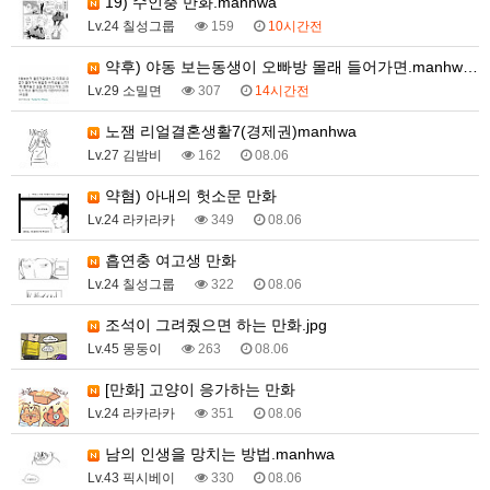
19) 수인충 만화.manhwa
Lv.24 칠성그룹
159
10시간전
약후) 야동 보는동생이 오빠방 몰래 들어가면.manhw…
Lv.29 소밀면
307
14시간전
노잼 리얼결혼생활7(경제권)manhwa
Lv.27 김밤비
162
08.06
약혐) 아내의 헛소문 만화
Lv.24 라카라카
349
08.06
흡연충 여고생 만화
Lv.24 칠성그룹
322
08.06
조석이 그려줬으면 하는 만화.jpg
Lv.45 몽둥이
263
08.06
[만화] 고양이 응가하는 만화
Lv.24 라카라카
351
08.06
남의 인생을 망치는 방법.manhwa
Lv.43 픽시베이
330
08.06