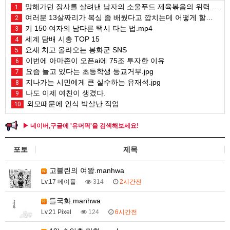
망해가던 장사를 살려낸 남자의 소울푸드 제육볶음의 위력 ㅋㅋ
1
여러분 13살짜리가 복싱 좀 배웠다고 깝치는데 어떻게 할까요?
2
키 150 여자의 남다른 택시 타는 법.mp4
3
세계 담배 시총 TOP 15
4
요새 치고 올라오는 봉화군 SNS
5
이번에 아마존이 오픈ai에 75조 투자한 이유
6
요즘 늘고 있다는 초등학생 등교거부.jpg
7
지나가는 시민에게 큰 실수하는 유재석.jpg
8
나도 이제 여친이 생겼다.
9
외모때문에 인식 박살난 직업
10
▶ 네이버,구글에 '유머픽'을 검색해보세요!
포토
제목
고블린의 여왕.manhwa
Lv.17 메이플
314
2시간전
들국화.manhwa
Lv.21 Pixel
124
6시간전