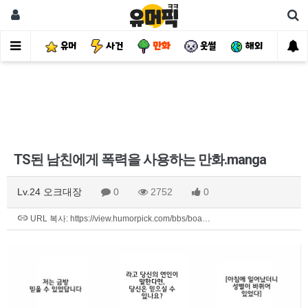
유머
사건
만화
웃썰
해외
핫
TS된 남친에게 폭력을 사용하는 만화.manga
Lv.24 오크대장
0
2752
0
URL 복사: https://view.humorpick.com/bbs/boa…