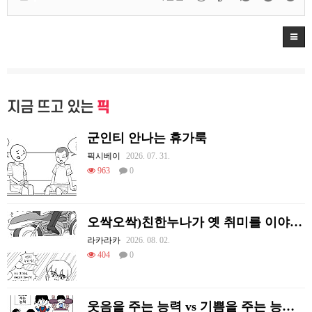
지금 뜨고 있는
픽
군인티 안나는 휴가룩
픽시베이
2026. 07. 31.
963
0
오싹오싹)친한누나가 옛 취미를 이야기하는 만화.manhwa
라카라카
2026. 08. 02.
404
0
웃음을 주는 능력 vs 기쁨을 주는 능력 만화