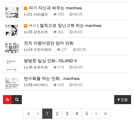
자기 자신과 싸우는 manhwa
Lv.51 아라셀리
256
08.05
ㅆㄷ) 벌칙으로 장난고백 하는 manhwa
Lv.36 포트리쯔
301
08.05
전직 마왕이였던 엄마 만화
Lv.24 수민이에여
277
08.05
평범한 일상 만화- ISLAND II
Lv.36 포트리쯔
179
08.05
탄수화물 먹는 만화...manhwa
Lv.59 버디버디
343
08.05
정렬
1
2
3
4
5