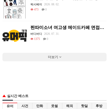
픽시베이
2026. 08. 02.
473
0
찐따미소녀 여고생 메이드카페 면접보기
버디버디
2026. 07. 31.
1375
0
더보기
실시간 베스트
사건
만화
웃썰
해외
핫딜
후방
유머