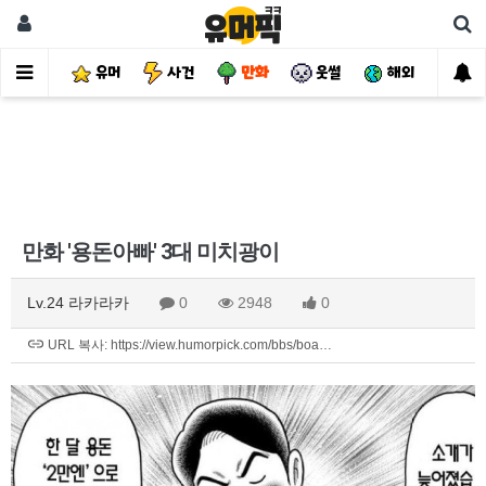
유머
사건
만화
웃썰
해외
핫
만화 '용돈아빠' 3대 미치광이
Lv.24 라카라카
0
2948
0
URL 복사: https://view.humorpick.com/bbs/boa…