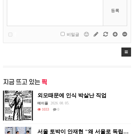
등록
비밀글
지금 뜨고 있는
픽
외모때문에 인식 박살난 직업
메이플
2026. 08. 05.
1033
0
서울 토박이 안재현 "왜 서울로 독립해?"