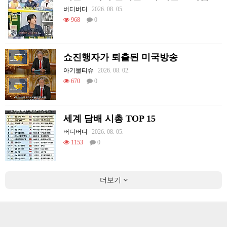
버디버디
2026. 08. 05.
968
0
쇼진행자가 퇴출된 미국방송
아기물티슈
2026. 08. 02.
670
0
세계 담배 시총 TOP 15
버디버디
2026. 08. 05.
1153
0
더보기