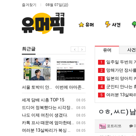
즐겨찾기
08월 07일(금)
유머
사건
최근글
사건
유머
서
이
외
백
일주일 두번의 기
1
울
번
모
종
망해가던 장사를
2
토
에
때
원
일본의 양아치 
3
박
아
문
이
군인티 안나는 
다고 깝치는데 어떻게 할까요?
서울 토박이 안재현 "왜 서울로 독립해?"
이번에 아마존이 오픈ai에 75조 투자한 이유
외모때문에 인식 박살난 직업
4
백종원이 알려주는 
이
마
에
알
여러분 13살짜
5
안
존
인
려
ㅋㅋ
세계 담배 시총 TOP 15
퇴사했다!!!!
08.05
08.05
재
이
식
주
업
드디어 정복했다는 시각장애 근황
서울 토박이 안재현 "왜 서울로 독립해
08.05
08.05
ㅇㅎ, ㅆㄷ) 
현
오
박
는
g
나도 이제 여친이 생겼다.
양산 기온 닷새째 40도 넘겨…‘최고기온 42도 가능성
08.05
08.05
"왜
픈
살
가
카톡 프사 때문에 엄마한테 혼남;;
이번에 아마존이 오픈ai에 75조 투자한
08.05
08.05
포트리쯔
서
ai
난
장
S
여러분 13살짜리가 복싱 좀 배웠다고 깝치는데 어떻게 할까요?
백종원이 알려주는 가장 최악의 창업과정 .
08.05
08.05