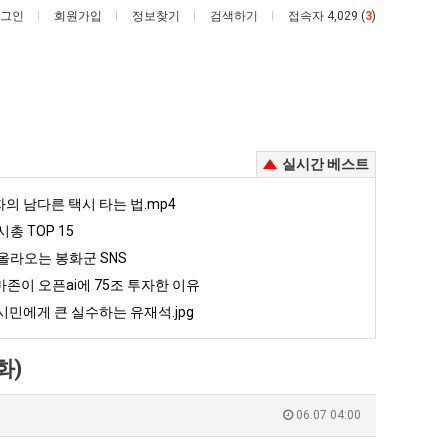
그인
회원가입
정보찾기
검색하기
접속자 4,029 (
3
)
실시간 베스트
외
백
자의 남다른 택시 타는 법.mp4
모
종
총 TOP 15
때
원
올라오는 봉화군 SNS
문
이
존이 오픈ai에 75조 투자한 이유
존이 오픈ai에 75조 투자한 이유
외모때문에 인식 박살난 직업
백종원이 알려주는 가장 최악의 창업과정 .JPG
에
알
민에게 큰 실수하는 유재석.jpg
인
려
5
퇴사했다!!!!
08.05
08.05
식
주
 근황
서울 토박이 안재현 "왜 서울로 독립해?"
08.05
08.05
화)
박
는
다.
양산 기온 닷새째 40도 넘겨…‘최고기온 42도 가능성도’
08.05
08.05
살
가
혼남;;
이번에 아마존이 오픈ai에 75조 투자한 이유
08.05
08.05
06.07 04:00
난
장
할까요?
백종원이 알려주는 가장 최악의 창업과정 .JPG
08.05
08.05