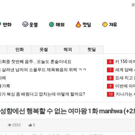
로
만화
웃썰
해외
핫딜
자유
만화
웃썰
해외
핫딜
드
여
서
이
회중 첫번째 음주....오늘도 혼술이네요
키 150 여
6
디
러
울
번
 살려낸 남자의 소울푸드 제육볶음의 위력 ㅋㅋ
세계 담배 시
7
어
분
토
에
카레
요새 치고 
8
정
13
박
아
휴가룩
이번에 아마
가장 최악의 창업과정 .JPG
드디어 정복했다는 시각장애 근황
여러분 13살짜리가 복싱 좀 배웠다고 깝치는데 어떻게 할까요?
서울 토박이 안재현 "왜 서울로 독립해?"
9
이번에 아마
복
살
이
마
리가 복싱 좀 배웠다고 깝치는데 어떻게 할까요?
지나가는 시
10
했
짜
안
존
망해가던 장사를 살려낸 남자의 소울푸드 제육볶음의 위력 ㅋㅋ
세계 담배 시총 TOP 1
08.05
08.05
다
리
재
이
?"
외모때문에 인식 박살난 직업
드디어 정복했다는 시각장애
08.05
08.05
남성향에선 행복할 수 없는 여마왕 1화 manhwa (+2
는
가
현
오
도’
요즘 늘고 있다는 초등학생 등교거부.jpg
나도 이제 여친이 생겼
08.05
08.05
시
복
"왜
픈
 이유
엄마 요새는 꺄! 를 어떻게 쓰는지 알아?
카톡 프사 때문에 엄마한테 
08.05
08.05
0
2552
0
각
싱
서
ai
JPG
요새 치고 올라오는 봉화군 SNS
여러분 13살짜리가 복싱 좀 배웠다고 깝치는데 어떻게 
08.05
08.05