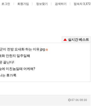
로그인
회원가입
정보찾기
검색하기
접속자 3,372
실시간 베스트
여
나
군이 전방 요새화 하는 이유.jpg
(1)
러
도
대화 안한지 일주일째
분
이
곧 끝난다!
13
제
슴에 미친놈일때 어케해?
 꺄! 를 어떻게 쓰는지 알아?
여러분 13살짜리가 복싱 좀 배웠다고 깝치는데 어떻게 할까요?
나도 이제 여친이 생겼다.
살
여
나는 휴가룩
짜
친
5
퇴사했다!!!!
08.05
08.05
리
이
 근황
서울 토박이 안재현 "왜 서울로 독립해?"
08.05
08.05
가
생
다.
양산 기온 닷새째 40도 넘겨…‘최고기온 42도 가능성도’
08.05
08.05
복
겼
혼남;;
이번에 아마존이 오픈ai에 75조 투자한 이유
08.05
08.05
07.06 08:00
싱
다.
할까요?
백종원이 알려주는 가장 최악의 창업과정 .JPG
08.05
08.05