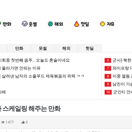
만화
웃썰
해외
핫딜
자유
만화
웃썰
해외
핫딜
요
세
퇴
엄
회중 첫번째 음주....오늘도 혼술이네요
군사) 북한
6
즘
계
사
마
 올라가면 안되는 이유
와이프랑 
7
늘
담
했
요
 살려낸 남자의 소울푸드 제육볶음의 위력 ㅋㅋ
이중 열돔 
8
고
배
다!!!!
새
남친이 가
 여친이 생겼다.
요즘 늘고 있다는 초등학생 등교거부.jpg
세계 담배 시총 TOP 15
퇴사했다!!!!
9
엄마 요새는
있
시
는
카레
군인티 안
10
다
총
꺄!
망해가던 장사를 살려낸 남자의 소울푸드 제육볶음의 위력 ㅋㅋ
세계 담배 시총 TOP 1
08.05
08.05
는
TOP
를
?"
외모때문에 인식 박살난 직업
드디어 정복했다는 시각장애
08.05
08.05
 스케일링 해주는 만화
초
15
어
도’
요즘 늘고 있다는 초등학생 등교거부.jpg
나도 이제 여친이 생겼
08.05
08.05
등
떻
 이유
엄마 요새는 꺄! 를 어떻게 쓰는지 알아?
카톡 프사 때문에 엄마한테 
08.05
08.05
1477
0
학
게
JPG
요새 치고 올라오는 봉화군 SNS
여러분 13살짜리가 복싱 좀 배웠다고 깝치는데 어떻게 
08.05
08.05