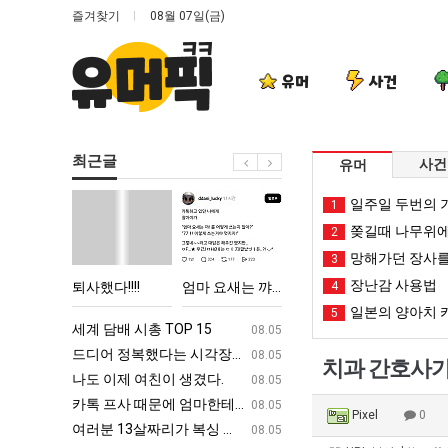
즐겨찾기
08월 07일(금)
유머
사건
최근글
사건
유머
퇴
엄
여
나
일주일 두번의 기
1
사
마
러
도
쫒길때 나무위에
2
했
요
분
이
망해가던 장사를
3
다!!!!
새
13
제
장난감 사용법
 TOP 15
퇴사했다!!!!
엄마 요새는 꺄! 를 어떻게 쓰는지 알아?
여러분 13살짜리가 복싱 좀 배웠다고 깝치는데 어떻게 할까요?
4
나도 이제
는
살
여
일본의 양아치 
5
꺄!
짜
친
ㅋㅋ
세계 담배 시총 TOP 15
퇴사했다!!!!
08.05
08.05
를
리
이
업
드디어 정복했다는 시각장애 근황
서울 토박이 안재현 "왜 서울로 독립해
08.05
08.05
치과 간호사가
어
가
생
g
나도 이제 여친이 생겼다.
양산 기온 닷새째 40도 넘겨…‘최고기온 42도 가능성
08.05
08.05
떻
복
겼
카톡 프사 때문에 엄마한테 혼남;;
이번에 아마존이 오픈ai에 75조 투자한
08.05
08.05
Pixel
0
게
싱
다.
S
여러분 13살짜리가 복싱 좀 배웠다고 깝치는데 어떻게 할까요?
백종원이 알려주는 가장 최악의 창업과정 .
08.05
08.05