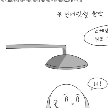
생
쓰
view.humorpick.com/bbs/board.php?bo_table=toon&wr_id=7508
등
는
교
지
. …
재밌네요 축구중계 생각할 때 도움 되는 팁이 많네요. 그리고 해외축구 경기 볼 때 정식 스트리밍 서비스 이용…
너무 슬프당...
08.05
08.04
거
알
에도 여기 …
좋네요 축구무료중계 사이트 중에 여기가 최고예요. 참고로 축구무료중계도 합법적인 곳에서 봐야 마음 편해요. …
ㅠ
08.05
08.04
부.jpg
아?
요. 앞으로…
재밌네요 요즘 스포츠중계 볼 때마다 이 사이트 먼저 들어와요. 그래도 축구무료중계도 합법적인 곳에서 봐야 마…
존온나 비호감 퉤
08.05
08.04
해요. 주변…
좋네요 epl중계 일정 확인할 때 유용해요. 그런데 무료스포츠중계 정보 확인할 때 출처 꼭 체크해요. 계속 …
08.05
08.04
해요. 주변…
공유해요 요즘 스포츠중계 볼 때마다 이 사이트 먼저 들어와요. 그런데 축구무료중계도 합법적인 곳에서 봐야 마…
08.05
08.04
이용해요.…
공유해요 무료중계 찾을 때 여기가 제일 편해요. 참고로 무료스포츠중계 정보 확인할 때 출처 꼭 체크해요. 북…
08.05
08.04
 다…
좋네요 무료중계 찾을 때 여기가 제일 편해요. 그치만 축구무료중계도 합법적인 곳에서 봐야 마음 편해요. 앞으…
08.04
08.04
 곳만 이용…
공유해요 epl중계 일정 확인할 때 유용해요. 그런데 epl중계 볼 때 공식 중계 채널 먼저 찾아봐요. 다음…
08.04
08.04
이용해요. …
잘봤어요 epl중계 일정 확인할 때 유용해요. 그래서 해외축구중계도 정식 서비스로 봐야 안전해요. 북마크 해…
08.04
08.04
요.…
재밌네요 해외축구 경기 일정 한눈에 보기 좋아요. 그나저나 스포츠무료중계 찾을 때 신뢰할 수 있는 곳만 이용…
08.04
08.04
를게…
도움돼요 실시간스포츠 정보 확인하기 좋아요. 그래서 스포츠중계는 합법적인 경로로만 시청하려 해요. 앞으로도 …
08.04
08.04
비스 이용해…
추천해요 해외축구 경기 일정 한눈에 보기 좋아요. 그치만 축구중계 보면서 불법 사이트는 피해요. 덕분에 더 …
08.04
08.04
주변에도 추…
헐 닮았네요...ㅋ
08.04
07.30
전해…
내 알빠가 아닌데 시간내서 가줘야하는 이유가?
08.04
07.26
은 …
옷을 벗어 던지면 된다
08.04
07.21