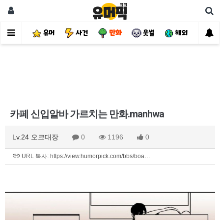
유머
사건
만화
웃썰
해외
핫
카페 신입알바 가르치는 만화.manhwa
Lv.24 오크대장
0
1196
0
URL 복사: https://view.humorpick.com/bbs/boa…