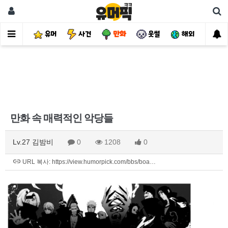
유머
사건
만화
웃썰
해외
핫
만화 속 매력적인 악당들
Lv.27 김밤비
0
1208
0
URL 복사: https://view.humorpick.com/bbs/boa…