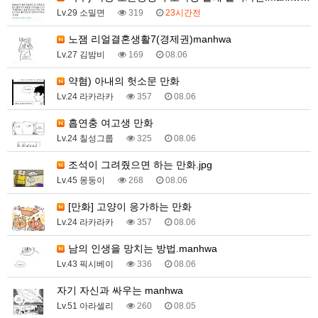
Lv.29 소밀면
319
23시간전
노잼 리얼결혼생활7(경제권)manhwa
Lv.27 김밤비
169
08.06
약혐) 아내의 헛소문 만화
Lv.24 라카라카
357
08.06
흡연충 여고생 만화
Lv.24 칠성그룹
325
08.06
조석이 그려줬으면 하는 만화.jpg
Lv.45 몽둥이
268
08.06
[만화] 고양이 응가하는 만화
Lv.24 라카라카
357
08.06
남의 인생을 망치는 방법.manhwa
Lv.43 픽시베이
336
08.06
자기 자신과 싸우는 manhwa
Lv.51 아라셀리
260
08.05