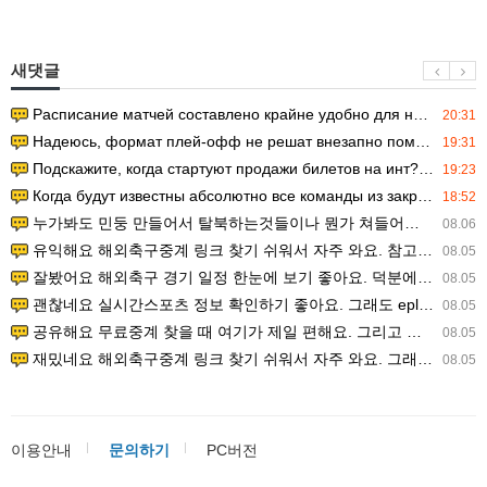
새댓글
Расписание матчей составлено крайне удобно для нашего часово…
20:31
Надеюсь, формат плей-офф не решат внезапно поменять. https:/…
19:31
Подскажите, когда стартуют продажи билетов на инт? https://g…
19:23
Когда будут известны абсолютно все команды из закрытых квали…
18:52
누가봐도 민둥 만들어서 탈북하는것들이나 뭔가 쳐들어오는 낌새를 미리 알아차리기 위함이지 저걸 전쟁준비라고 하…
08.06
유익해요 해외축구중계 링크 찾기 쉬워서 자주 와요. 참고로 무료스포츠중계 정보 확인할 때 출처 꼭 체크해요.…
08.05
잘봤어요 해외축구 경기 일정 한눈에 보기 좋아요. 덕분에 epl중계 볼 때 공식 중계 채널 먼저 찾아봐요. …
08.05
괜찮네요 실시간스포츠 정보 확인하기 좋아요. 그래도 epl중계 볼 때 공식 중계 채널 먼저 찾아봐요. 북마크…
08.05
공유해요 무료중계 찾을 때 여기가 제일 편해요. 그리고 무료스포츠중계 정보 확인할 때 출처 꼭 체크해요. 앞…
08.05
재밌네요 해외축구중계 링크 찾기 쉬워서 자주 와요. 그래서 해외축구중계도 정식 서비스로 봐야 안전해요. 다음…
08.05
이용안내
문의하기
PC버전