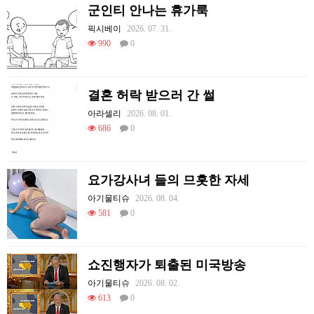
군인티 안나는 휴가룩
픽시베이
2026. 07. 31.
990
0
결혼 허락 받으러 간 썰
아라셀리
2026. 08. 01.
686
0
요가강사녀 들의 므흣한 자세
아기물티슈
2026. 08. 04.
581
0
쇼진행자가 퇴출된 미국방송
아기물티슈
2026. 08. 02.
613
0