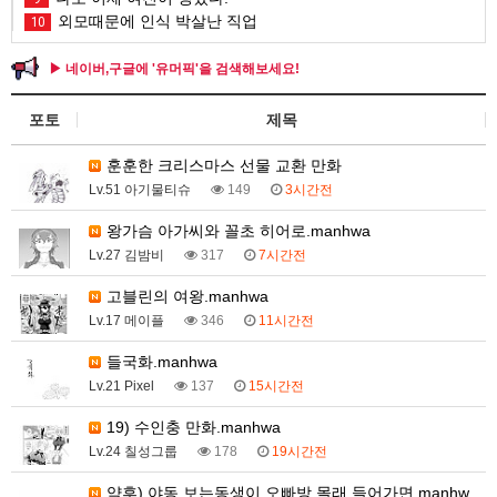
외모때문에 인식 박살난 직업
10
▶ 네이버,구글에 '유머픽'을 검색해보세요!
포토
제목
훈훈한 크리스마스 선물 교환 만화
Lv.51 아기물티슈
149
3시간전
왕가슴 아가씨와 꼴초 히어로.manhwa
Lv.27 김밤비
317
7시간전
고블린의 여왕.manhwa
Lv.17 메이플
346
11시간전
들국화.manhwa
Lv.21 Pixel
137
15시간전
19) 수인충 만화.manhwa
Lv.24 칠성그룹
178
19시간전
약후) 야동 보는동생이 오빠방 몰래 들어가면.manhw…