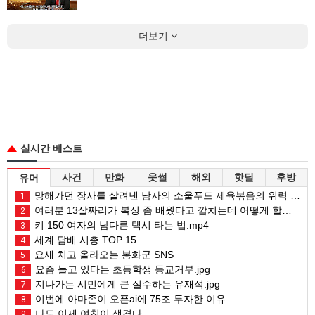
더보기
실시간 베스트
사건
만화
웃썰
해외
핫딜
후방
유머
망해가던 장사를 살려낸 남자의 소울푸드 제육볶음의 위력 ㅋㅋ
1
여러분 13살짜리가 복싱 좀 배웠다고 깝치는데 어떻게 할까요?
2
키 150 여자의 남다른 택시 타는 법.mp4
3
세계 담배 시총 TOP 15
4
요새 치고 올라오는 봉화군 SNS
5
요즘 늘고 있다는 초등학생 등교거부.jpg
6
지나가는 시민에게 큰 실수하는 유재석.jpg
7
이번에 아마존이 오픈ai에 75조 투자한 이유
8
나도 이제 여친이 생겼다.
9