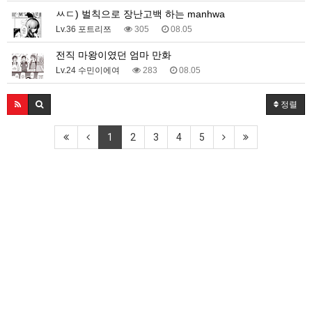
ㅆㄷ) 벌칙으로 장난고백 하는 manhwa
Lv.36 포트리쯔
305
08.05
전직 마왕이였던 엄마 만화
Lv.24 수민이에여
283
08.05
정렬
1
2
3
4
5