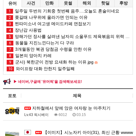
사건
만화
웃썰
해외
핫딜
후방
유머
일주일 두번의 기회중 첫번째 음주....오늘도 혼술이네요
1
쫒길때 나무위에 올라가면 안되는 이유
2
찐따미소녀 여고생 메이드카페 면접보기
3
장난감 사용법
4
망해가던 장사를 살려낸 남자의 소울푸드 제육볶음의 위력 ㅋㅋ
5
동물들 지진느낀다는거 다 구라
6
3개월동안 복권 당첨금 수령을 안한 이유
7
일본의 양아치 카레
8
군사) 북한군이 전방 요새화 하는 이유.jpg
9
(1)
와이프랑 대화 안한지 일주일째
10
▶ 네이버,구글에 '유머픽'을 검색해보세요!
포토
제목
지하철에서 앞에 앉은 여자랑 눈 마주치기
Lv.43 픽시베이
6012
03.15
1
【이미지】시노자키 아이(31), 최신 근황 wwww