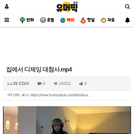
사건
만화
웃썰
해외
핫딜
자유
집에서 디제잉 대참사.mp4
Lv.39 CGIV
0
18252
0
URL 복사: https://view.humorpick.com/bbs/boa…