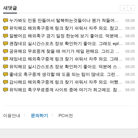
새댓글
누가봐도 민둥 만들어서 탈북하는것들이나 뭔가 쳐들어오는 낌새를 미리 알아차리기 위함이지 저걸 전쟁준비라고 하…
08.06
유익해요 해외축구중계 링크 찾기 쉬워서 자주 와요. 참고로 무료스포츠중계 정보 확인할 때 출처 꼭 체크해요.…
08.05
잘봤어요 해외축구 경기 일정 한눈에 보기 좋아요. 덕분에 epl중계 볼 때 공식 중계 채널 먼저 찾아봐요. …
08.05
괜찮네요 실시간스포츠 정보 확인하기 좋아요. 그래도 epl중계 볼 때 공식 중계 채널 먼저 찾아봐요. 북마크…
08.05
공유해요 무료중계 찾을 때 여기가 제일 편해요. 그리고 무료스포츠중계 정보 확인할 때 출처 꼭 체크해요. 앞…
08.05
재밌네요 해외축구중계 링크 찾기 쉬워서 자주 와요. 그래서 해외축구중계도 정식 서비스로 봐야 안전해요. 다음…
08.05
유익해요 실시간스포츠 정보 확인하기 좋아요. 덕분에 스포츠중계는 합법적인 경로로만 시청하려 해요. 좋은 정보…
08.05
좋네요 축구중계 생각할 때 도움 되는 팁이 많네요. 그런데 해외축구중계도 정식 서비스로 봐야 안전해요. 다음…
08.05
감사해요 해외축구중계 링크 찾기 쉬워서 자주 와요. 어쨌든 축구무료중계도 합법적인 곳에서 봐야 마음 편해요.…
08.05
유익해요 축구무료중계 사이트 중에 여기가 최고예요. 참고로 축구무료중계도 합법적인 곳에서 봐야 마음 편해요.…
08.05
이용안내
문의하기
PC버전