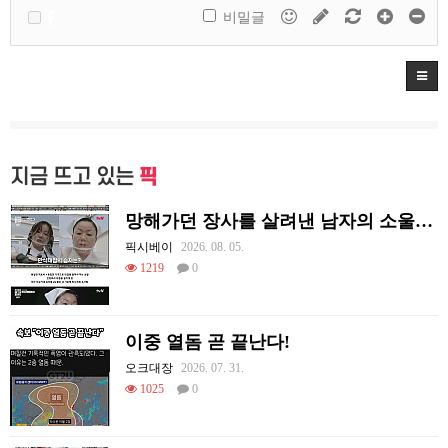
비밀글
지금 뜨고 있는
픽
망해가던 장사를 살려낸 남자의 소울푸드 제육볶음의 위력 ㅋㅋ
픽시베이
2026. 08. 05.
1219
0
이중 열돔 곧 끝난다!
오크대장
2026. 07. 31.
1025
0