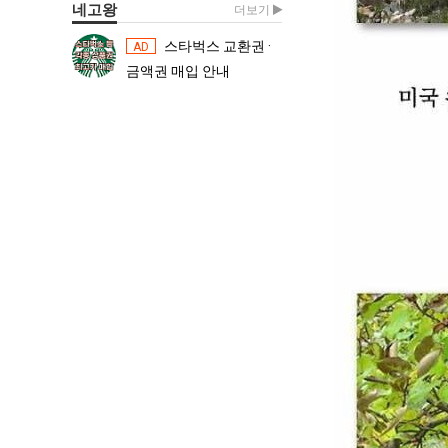
네고왕
더보기
스타벅스 교환권 ·
스타벅스 교환권 ·
AD
AD
금액권 매입 안내
금액권 매입 