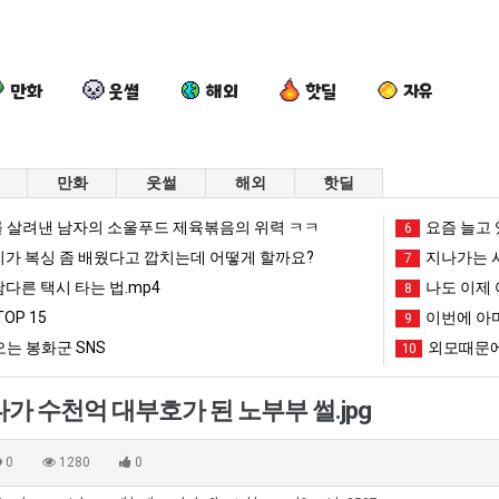
만화
웃썰
해외
핫딜
자유
만화
웃썰
해외
핫딜
여
엄
드
카
 살려낸 남자의 소울푸드 제육볶음의 위력 ㅋㅋ
요즘 늘고 
6
러
마
디
톡
리가 복싱 좀 배웠다고 깝치는데 어떻게 할까요?
지나가는 시
7
분
요
어
프
남다른 택시 타는 법.mp4
나도 이제 
8
13
새
정
사
OP 15
이번에 아마
도 넘겨…‘최고기온 42도 가능성도’
여러분 13살짜리가 복싱 좀 배웠다고 깝치는데 어떻게 할까요?
엄마 요새는 꺄! 를 어떻게 쓰는지 알아?
드디어 정복했다는 시각장애 근황
9
카톡 프사
살
는
복
때
는 봉화군 SNS
외모때문에
10
짜
꺄!
했
문
망해가던 장사를 살려낸 남자의 소울푸드 제육볶음의 위력 ㅋㅋ
세계 담배 시총 TOP 1
08.05
08.05
리
를
다
에
?"
외모때문에 인식 박살난 직업
드디어 정복했다는 시각장애
08.05
08.05
가 수천억 대부호가 된 노부부 썰.jpg
가
어
는
엄
도’
요즘 늘고 있다는 초등학생 등교거부.jpg
나도 이제 여친이 생겼
08.05
08.05
복
떻
시
마
 이유
엄마 요새는 꺄! 를 어떻게 쓰는지 알아?
카톡 프사 때문에 엄마한테 
08.05
08.05
0
1280
0
싱
게
각
한
JPG
요새 치고 올라오는 봉화군 SNS
여러분 13살짜리가 복싱 좀 배웠다고 깝치는데 어떻게 
08.05
08.05