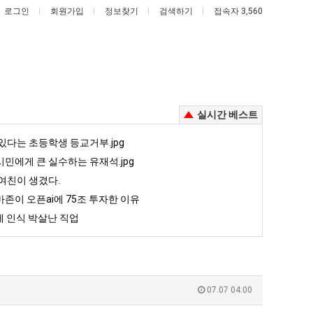
로그인
회원가입
정보찾기
검색하기
접속자 3,560
실시간 베스트
서
양
있다는 초등학생 등교거부.jpg
울
산
민에게 큰 실수하는 유재석.jpg
토
기
여친이 생겼다.
박
온
존이 오픈ai에 75조 투자한 이유
 때문에 엄마한테 혼남;;
서울 토박이 안재현 "왜 서울로 독립해?"
양산 기온 닷새째 40도 넘겨…‘최고기온 42도 가능성도’
이
닷
 인식 박살난 직업
안
새
5
퇴사했다!!!!
08.05
08.05
재
째
 근황
서울 토박이 안재현 "왜 서울로 독립해?"
08.05
08.05
현
40
다.
양산 기온 닷새째 40도 넘겨…‘최고기온 42도 가능성도’
08.05
08.05
"왜
도
혼남;;
이번에 아마존이 오픈ai에 75조 투자한 이유
08.05
08.05
07.07 04:00
서
넘
할까요?
백종원이 알려주는 가장 최악의 창업과정 .JPG
08.05
08.05