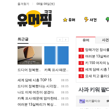
즐겨찾기
08월 08일(토)
유머
사건
최근글
사건
유머
드
카
서
양
망해가던 장사를
1
디
톡
울
산
여러분 13살짜
2
어
프
토
기
키 150 여자의 
3
정
사
박
온
세계 담배 시총 T
어떻게 쓰는지 알아?
드디어 정복했다는 시각장애 근황
카톡 프사 때문에 엄마한테 혼남;;
서울 토박이 안재현 "왜 서울로 독립해?"
4
양산 기온 닷새째 40
복
때
이
닷
요새 치고 올라오
5
했
문
안
새
ㅋㅋ
세계 담배 시총 TOP 15
퇴사했다!!!!
08.05
08.05
다
에
재
째
업
드디어 정복했다는 시각장애 근황
서울 토박이 안재현 "왜 서울로 독립해
08.05
08.05
사과 키워 팔다
는
엄
현
40
g
나도 이제 여친이 생겼다.
양산 기온 닷새째 40도 넘겨…‘최고기온 42도 가능성
08.05
08.05
시
마
"왜
도
카톡 프사 때문에 엄마한테 혼남;;
이번에 아마존이 오픈ai에 75조 투자한
08.05
08.05
아기물티슈
각
한
서
넘
S
여러분 13살짜리가 복싱 좀 배웠다고 깝치는데 어떻게 할까요?
백종원이 알려주는 가장 최악의 창업과정 .
08.05
08.05